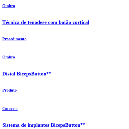
Ombro
Técnica de tenodese com botão cortical
Procedimento
Ombro
Distal BicepsButton™
Produto
Cotovelo
Sistema de implantes BicepsButton™