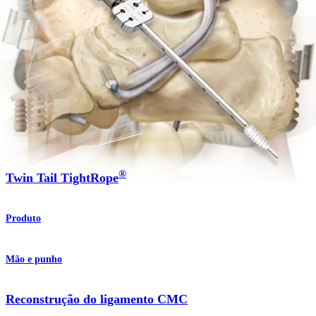
Ombro
Técnica tenodesis
Procedimento
Ombro
®
Twin Tail TightRope
Produto
Mão e punho
Reconstrução do ligamento CMC