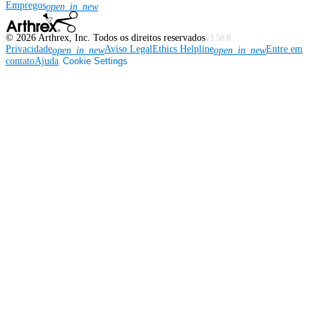
Empregos
open_in_new
©
2026
Arthrex, Inc. Todos os direitos reservados
v3.56.0
Privacidade
Aviso Legal
Ethics Helpline
Entre em
open_in_new
open_in_new
contato
Ajuda
Cookie Settings