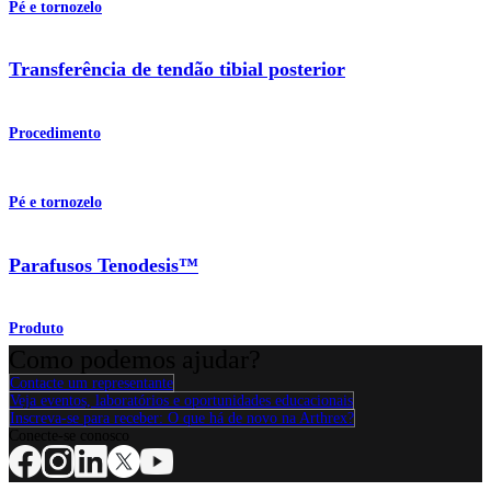
Pé e tornozelo
Transferência de tendão tibial posterior
Procedimento
Pé e tornozelo
Parafusos Tenodesis™
Produto
Como podemos ajudar?
Contacte um representante
Veja eventos, laboratórios e oportunidades educacionais
Inscreva-se para receber: O que há de novo na Arthrex?
Conecte-se conosco