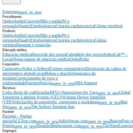
Empregos
open_in_new
Procedimento
Ombro
Joelho
Cotovelo
Mão e punho
Pé e
tornozelo
Quadril
Ortobiológicos
Cirurgia cardiotorácica
Coluna vertebral
Producto
Ombro
Joelho
Cotovelo
Mão e punho
Pé e
tornozelo
Quadril
Ortobiológicos
Cirurgia cardiotorácica
Coluna
vertebral
Imagem e ressecção
Educação médica
Educação médica
Descrição dos cursos
Calendário dos cursos
ArthroLab™ -
Locais
Nossa equipe de educação médica
OrthoPedia
Corporativo
Corporativo
Sobre a Arthrex
Eventos comunitários
Divulgação da cadeia de
suprimentos global
Locais
Bolsas e doações
Segurança do
produto
Gerenciamento de risco e
conformidade
Patentes
Notícias
SBA Support
open_in_new
Recursos
Linha direta de codificação
eDFUs (Instructions for Use)
Global
open_in_new
Enterprise Labeling System (GELS)
Unique Device Identifier
(UDI)
Solicitações de exposições, congressos e workshops
Rep
open_in_new
Site
The Arthrex Surgeon App
open_in_new
Paciente
Paciente - Página
inicial
ACLTear.com
AnkleSprain.com
BunionPain.
open_in_new
open_in_new
Patient
ShoulderReplacement.com
TheNanoExperie
open_in_new
open_in_new
Empregos