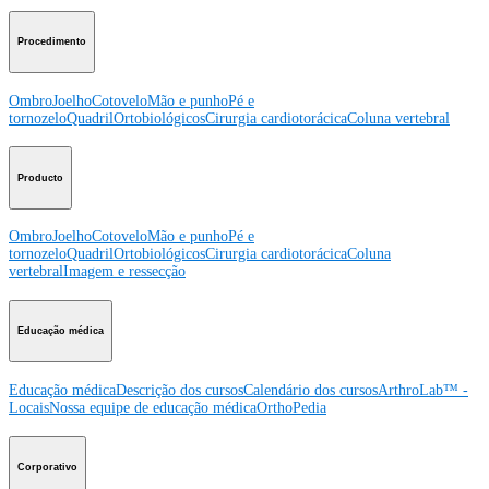
Procedimento
Ombro
Joelho
Cotovelo
Mão e punho
Pé e
tornozelo
Quadril
Ortobiológicos
Cirurgia cardiotorácica
Coluna vertebral
Producto
Ombro
Joelho
Cotovelo
Mão e punho
Pé e
tornozelo
Quadril
Ortobiológicos
Cirurgia cardiotorácica
Coluna
vertebral
Imagem e ressecção
Educação médica
Educação médica
Descrição dos cursos
Calendário dos cursos
ArthroLab™ -
Locais
Nossa equipe de educação médica
OrthoPedia
Corporativo