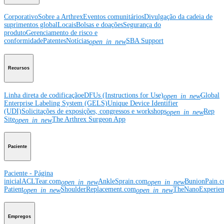
Corporativo
Sobre a Arthrex
Eventos comunitários
Divulgação da cadeia de
suprimentos global
Locais
Bolsas e doações
Segurança do
produto
Gerenciamento de risco e
conformidade
Patentes
Notícias
SBA Support
open_in_new
Recursos
Linha direta de codificação
eDFUs (Instructions for Use)
Global
open_in_new
Enterprise Labeling System (GELS)
Unique Device Identifier
(UDI)
Solicitações de exposições, congressos e workshops
Rep
open_in_new
Site
The Arthrex Surgeon App
open_in_new
Paciente
Paciente - Página
inicial
ACLTear.com
AnkleSprain.com
BunionPain.
open_in_new
open_in_new
Patient
ShoulderReplacement.com
TheNanoExperie
open_in_new
open_in_new
Empregos