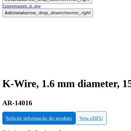
Empregos
open_in_new
Adicional
arrow_drop_down
chevron_right
K-Wire, 1.6 mm diameter, 1
AR-14016
Solicite informação do produto
Veja eDFU