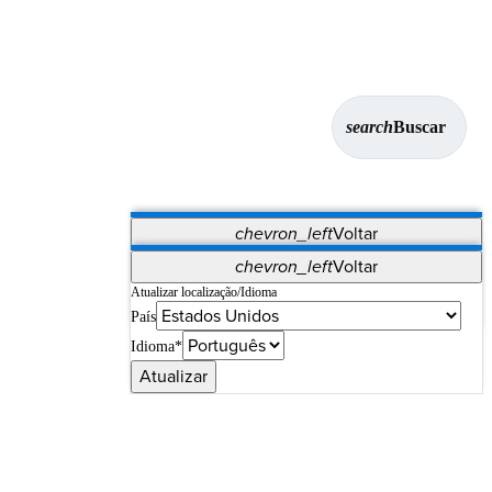
search
Buscar
chevron_left
Voltar
Aplicativos
chevron_left
Voltar
Vet Systems
OrthoPedia Patient
SAP
Atualizar localização/Idioma
País
Supplier Portal
Synergy Imaging & Resection
Idioma*
Atualizar