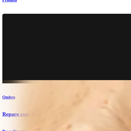
Produto
Ombro
Reparo com SuturePlate™ para úmero