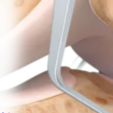
Produto
Traumatismo - Extremidades inferiores
Patella SuturePlate™ II