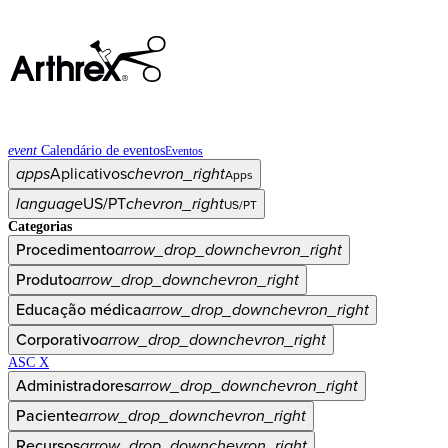
event
Calendário de eventos
Eventos
apps
Aplicativos
chevron_right
Apps
language
US/PT
chevron_right
US/PT
Categorias
Procedimento
arrow_drop_down
chevron_right
Produto
arrow_drop_down
chevron_right
Educação médica
arrow_drop_down
chevron_right
Corporativo
arrow_drop_down
chevron_right
ASC X
Administradores
arrow_drop_down
chevron_right
Paciente
arrow_drop_down
chevron_right
Recursos
arrow_drop_down
chevron_right