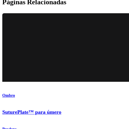
Páginas Relacionadas
Ombro
SuturePlate™ para úmero