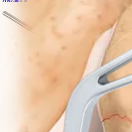
Procedimento
Joelho
Placa SuturePlate™ para patela