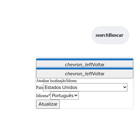
search
Buscar
chevron_left
Voltar
Aplicativos
chevron_left
Voltar
Vet Systems
OrthoPedia Patient
SAP
Atualizar localização/Idioma
País
Supplier Portal
Synergy Imaging & Resection
Idioma*
Atualizar