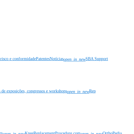
risco e conformidade
Patentes
Notícias
SBA Support
open_in_new
s de exposições, congressos e workshops
Rep
open_in_new
om
KneeReplacementProcedure.com
OrthoPedia
open_in_new
open_in_new