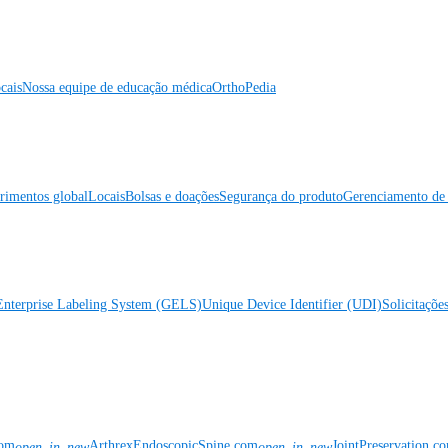
cais
Nossa equipe de educação médica
OrthoPedia
rimentos global
Locais
Bolsas e doações
Segurança do produto
Gerenciamento de 
Enterprise Labeling System (GELS)
Unique Device Identifier (UDI)
Solicitaçõe
com
ArthrexEndoscopicSpine.com
JointPreservation.c
open_in_new
open_in_new