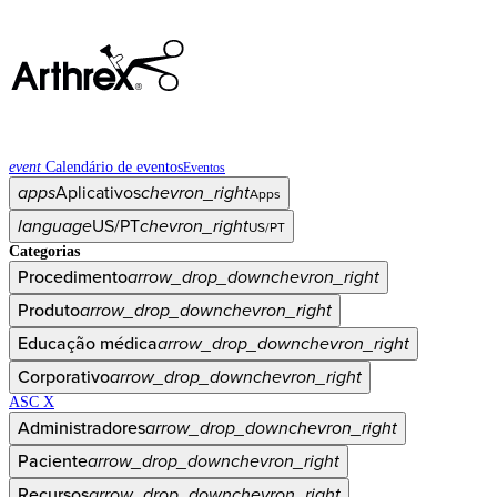
event
Calendário de eventos
Eventos
apps
Aplicativos
chevron_right
Apps
language
US/PT
chevron_right
US/PT
Categorias
Procedimento
arrow_drop_down
chevron_right
Produto
arrow_drop_down
chevron_right
Educação médica
arrow_drop_down
chevron_right
Corporativo
arrow_drop_down
chevron_right
ASC X
Administradores
arrow_drop_down
chevron_right
Paciente
arrow_drop_down
chevron_right
Recursos
arrow_drop_down
chevron_right