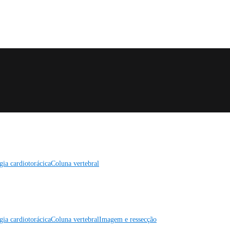
gia cardiotorácica
Coluna vertebral
gia cardiotorácica
Coluna vertebral
Imagem e ressecção