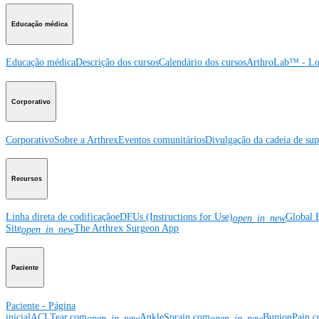
Educação médica
Educação médica
Descrição dos cursos
Calendário dos cursos
ArthroLab™ - Lo
Corporativo
Corporativo
Sobre a Arthrex
Eventos comunitários
Divulgação da cadeia de sup
Recursos
Linha direta de codificação
eDFUs (Instructions for Use)
Global 
open_in_new
Site
The Arthrex Surgeon App
open_in_new
Paciente
Paciente - Página
inicial
ACLTear.com
AnkleSprain.com
BunionPain.
open_in_new
open_in_new