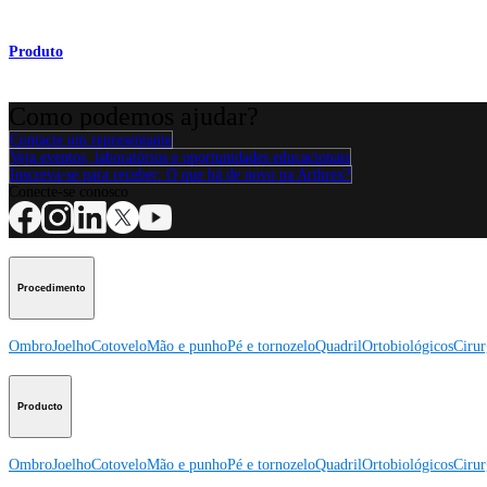
Produto
Como podemos ajudar?
Contacte um representante
Veja eventos, laboratórios e oportunidades educacionais
Inscreva-se para receber: O que há de novo na Arthrex?
Conecte-se conosco
Procedimento
Ombro
Joelho
Cotovelo
Mão e punho
Pé e tornozelo
Quadril
Ortobiológicos
Cirur
Producto
Ombro
Joelho
Cotovelo
Mão e punho
Pé e tornozelo
Quadril
Ortobiológicos
Cirur