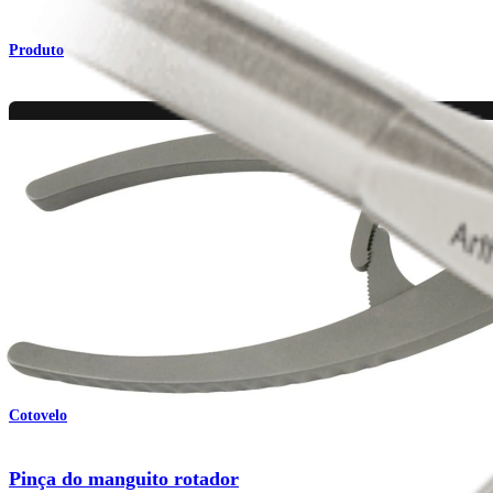
Produto
Cotovelo
Pinça do manguito rotador