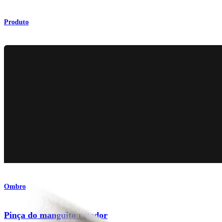
Produto
Ombro
Pinça do manguito rotador