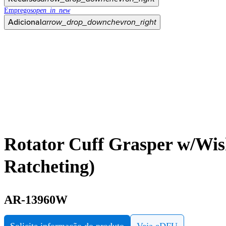
Empregos
open_in_new
Adicional
arrow_drop_down
chevron_right
Rotator Cuff Grasper w/Wis
Ratcheting)
AR-13960W
Solicite informação do produto
Veja eDFU