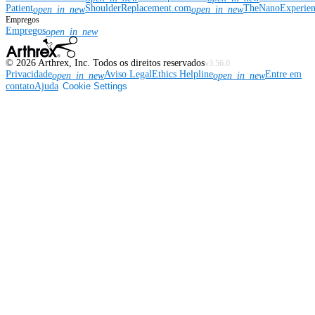
Patient
ShoulderReplacement.com
TheNanoExperie
open_in_new
open_in_new
Empregos
Empregos
open_in_new
©
2026
Arthrex, Inc. Todos os direitos reservados
v3.56.0
Privacidade
Aviso Legal
Ethics Helpline
Entre em
open_in_new
open_in_new
contato
Ajuda
Cookie Settings