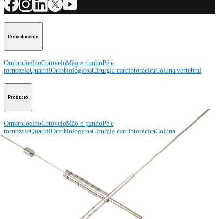
Procedimento
Ombro
Joelho
Cotovelo
Mão e punho
Pé e
tornozelo
Quadril
Ortobiológicos
Cirurgia cardiotorácica
Coluna vertebral
Producto
Ombro
Joelho
Cotovelo
Mão e punho
Pé e
tornozelo
Quadril
Ortobiológicos
Cirurgia cardiotorácica
Coluna
vertebral
Imagem e ressecção
Educação médica
Educação médica
Descrição dos cursos
Calendário dos cursos
ArthroLab™ -
Locais
Nossa equipe de educação médica
OrthoPedia