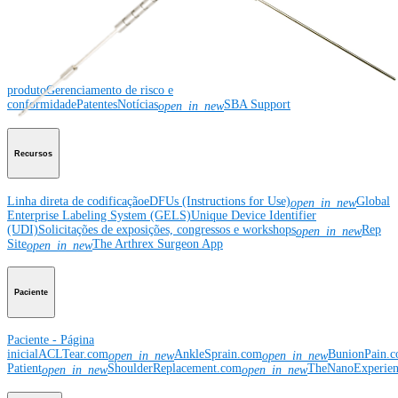
Corporativo
Corporativo
Sobre a Arthrex
Eventos comunitários
Divulgação da cadeia de
suprimentos global
Locais
Bolsas e doações
Segurança do
produto
Gerenciamento de risco e
conformidade
Patentes
Notícias
SBA Support
open_in_new
Recursos
Linha direta de codificação
eDFUs (Instructions for Use)
Global
open_in_new
Enterprise Labeling System (GELS)
Unique Device Identifier
(UDI)
Solicitações de exposições, congressos e workshops
Rep
open_in_new
Site
The Arthrex Surgeon App
open_in_new
Paciente
Paciente - Página
inicial
ACLTear.com
AnkleSprain.com
BunionPain.
open_in_new
open_in_new
Patient
ShoulderReplacement.com
TheNanoExperie
open_in_new
open_in_new