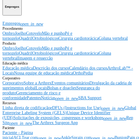
Empregos
Empregos
open_in_new
Procedimento
Ombro
Joelho
Cotovelo
Mão e punho
Pé e
tornozelo
Quadril
Ortobiológicos
Cirurgia cardiotorácica
Coluna vertebral
Producto
Ombro
Joelho
Cotovelo
Mão e punho
Pé e
tornozelo
Quadril
Ortobiológicos
Cirurgia cardiotorácica
Coluna
vertebral
Imagem e ressecção
Educação médica
Educação médica
Descrição dos cursos
Calendário dos cursos
ArthroLab™ -
Locais
Nossa equipe de educação médica
OrthoPedia
Corporativo
Corporativo
Sobre a Arthrex
Eventos comunitários
Divulgação da cadeia de
suprimentos global
Locais
Bolsas e doações
Segurança do
produto
Gerenciamento de risco e
conformidade
Patentes
Notícias
SBA Support
open_in_new
Recursos
Linha direta de codificação
eDFUs (Instructions for Use)
Global
open_in_new
Enterprise Labeling System (GELS)
Unique Device Identifier
(UDI)
Solicitações de exposições, congressos e workshops
Rep
open_in_new
Site
The Arthrex Surgeon App
open_in_new
Paciente
Paciente - Página
inicial
ACLTear.com
AnkleSprain.com
BunionPain.
open_in_new
open_in_new