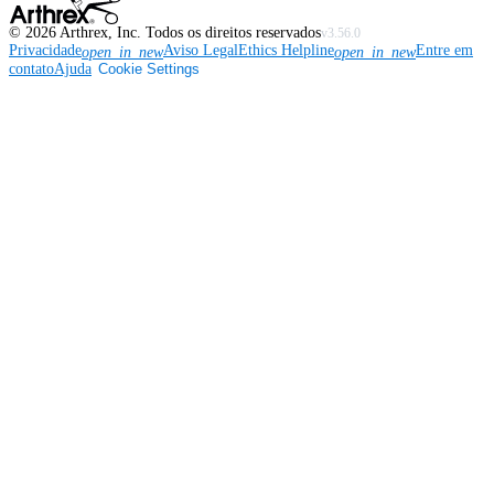
©
2026
Arthrex, Inc. Todos os direitos reservados
v3.56.0
Privacidade
Aviso Legal
Ethics Helpline
Entre em
open_in_new
open_in_new
contato
Ajuda
Cookie Settings