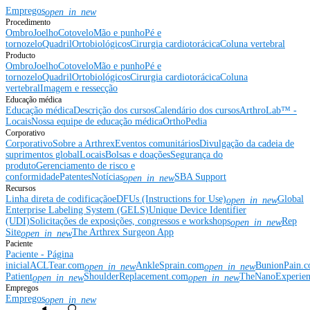
Empregos
open_in_new
Procedimento
Ombro
Joelho
Cotovelo
Mão e punho
Pé e
tornozelo
Quadril
Ortobiológicos
Cirurgia cardiotorácica
Coluna vertebral
Producto
Ombro
Joelho
Cotovelo
Mão e punho
Pé e
tornozelo
Quadril
Ortobiológicos
Cirurgia cardiotorácica
Coluna
vertebral
Imagem e ressecção
Educação médica
Educação médica
Descrição dos cursos
Calendário dos cursos
ArthroLab™ -
Locais
Nossa equipe de educação médica
OrthoPedia
Corporativo
Corporativo
Sobre a Arthrex
Eventos comunitários
Divulgação da cadeia de
suprimentos global
Locais
Bolsas e doações
Segurança do
produto
Gerenciamento de risco e
conformidade
Patentes
Notícias
SBA Support
open_in_new
Recursos
Linha direta de codificação
eDFUs (Instructions for Use)
Global
open_in_new
Enterprise Labeling System (GELS)
Unique Device Identifier
(UDI)
Solicitações de exposições, congressos e workshops
Rep
open_in_new
Site
The Arthrex Surgeon App
open_in_new
Paciente
Paciente - Página
inicial
ACLTear.com
AnkleSprain.com
BunionPain.
open_in_new
open_in_new
Patient
ShoulderReplacement.com
TheNanoExperie
open_in_new
open_in_new
Empregos
Empregos
open_in_new