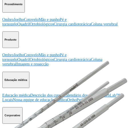
Procedimento
Ombro
Joelho
Cotovelo
Mão e punho
Pé e
tornozelo
Quadril
Ortobiológicos
Cirurgia cardiotorácica
Coluna vertebral
Producto
Ombro
Joelho
Cotovelo
Mão e punho
Pé e
tornozelo
Quadril
Ortobiológicos
Cirurgia cardiotorácica
Coluna
vertebral
Imagem e ressecção
Educação médica
Educação médica
Descrição dos cursos
Calendário dos cursos
ArthroLab™ -
Locais
Nossa equipe de educação médica
OrthoPedia
Corporativo