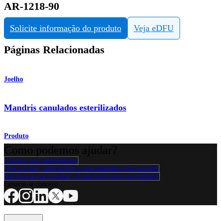
AR-1218-90
Solicite informação do produto
Veja eDFU
Páginas Relacionadas
Joelho
Mandris canulados esterilizados
Produto
Como podemos ajudar?
Contacte um representante
Veja eventos, laboratórios e oportunidades educacionais
Inscreva-se para receber: O que há de novo na Arthrex?
Conecte-se conosco