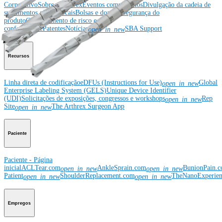
Corporativo
Sobre a Arthrex
Eventos comunitários
Divulgação da cadeia de
suprimentos global
Locais
Bolsas e doações
Segurança do
produto
Gerenciamento de risco e
conformidade
Patentes
Notícias
SBA Support
open_in_new
Recursos
Linha direta de codificação
eDFUs (Instructions for Use)
Global
open_in_new
Enterprise Labeling System (GELS)
Unique Device Identifier
(UDI)
Solicitações de exposições, congressos e workshops
Rep
open_in_new
Site
The Arthrex Surgeon App
open_in_new
Paciente
Paciente - Página
inicial
ACLTear.com
AnkleSprain.com
BunionPain.
open_in_new
open_in_new
Patient
ShoulderReplacement.com
TheNanoExperie
open_in_new
open_in_new
Empregos