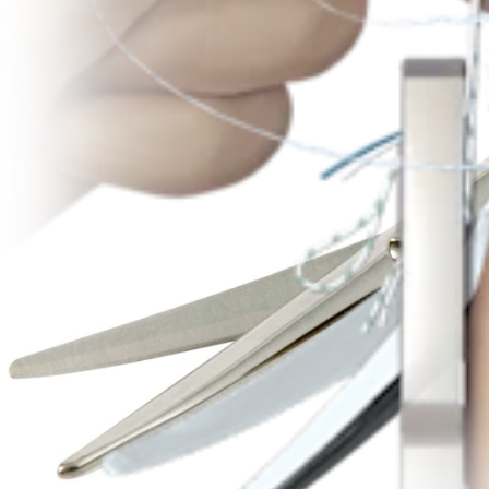
Produto
Mão e punho
®
Reparo do flexor/extensor com sutura FiberWire