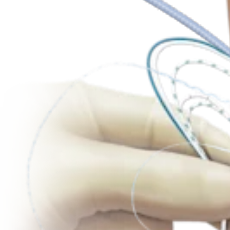
Produto
Cotovelo
Tesoura FiberWire®