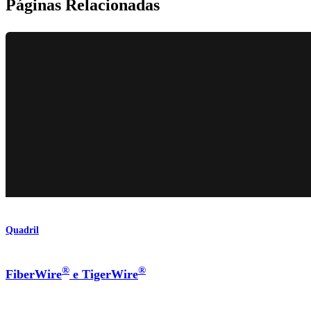
Páginas Relacionadas
Quadril
®
®
FiberWire
e TigerWire