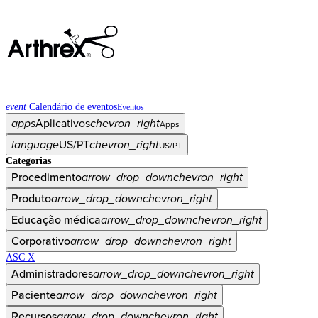
event
Calendário de eventos
Eventos
apps
Aplicativos
chevron_right
Apps
language
US/PT
chevron_right
US/PT
Categorias
Procedimento
arrow_drop_down
chevron_right
Produto
arrow_drop_down
chevron_right
Educação médica
arrow_drop_down
chevron_right
Corporativo
arrow_drop_down
chevron_right
ASC X
Administradores
arrow_drop_down
chevron_right
Paciente
arrow_drop_down
chevron_right
Recursos
arrow_drop_down
chevron_right