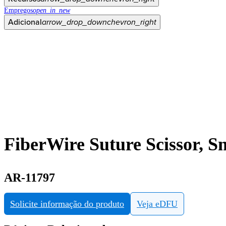
Empregos
open_in_new
Adicional
arrow_drop_down
chevron_right
FiberWire Suture Scissor, S
AR-11797
Solicite informação do produto
Veja eDFU