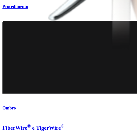
Procedimento
Ombro
®
®
FiberWire
e TigerWire