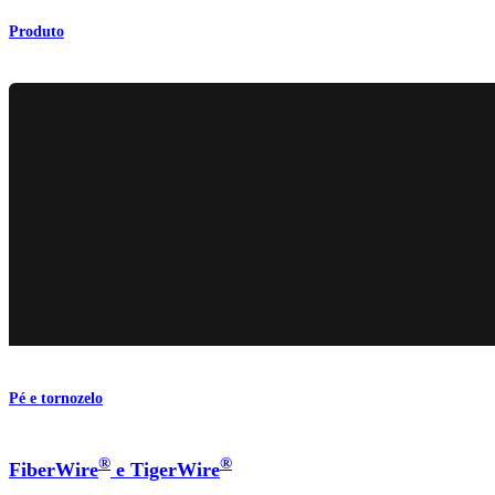
Produto
Pé e tornozelo
®
®
FiberWire
e TigerWire