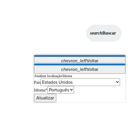
search
Buscar
chevron_left
Voltar
Aplicativos
chevron_left
Voltar
Vet Systems
OrthoPedia Patient
SAP
Atualizar localização/Idioma
País
Supplier Portal
Synergy Imaging & Resection
Idioma*
Atualizar