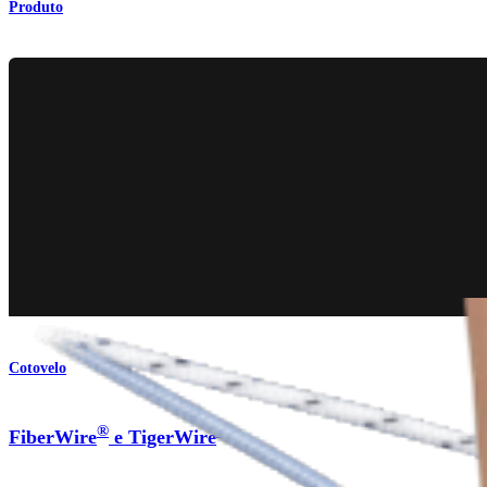
Produto
Cotovelo
®
®
FiberWire
e TigerWire