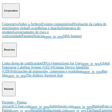
Corporativo
Corporativo
Sobre a Arthrex
Eventos comunitários
Divulgação da cadeia de
suprimentos global
Locais
Bolsas e doações
Segurança do
produto
Gerenciamento de risco e
conformidade
Patentes
Notícias
SBA Support
open_in_new
Recursos
Linha direta de codificação
eDFUs (Instructions for Use)
Global
open_in_new
Enterprise Labeling System (GELS)
Unique Device Identifier
(UDI)
Solicitações de exposições, congressos e workshops
Rep
open_in_new
Site
The Arthrex Surgeon App
open_in_new
Paciente
Paciente - Página
inicial
ACLTear.com
AnkleSprain.com
BunionPain.
open_in_new
open_in_new
Patient
ShoulderReplacement.com
TheNanoExperie
open_in_new
open_in_new