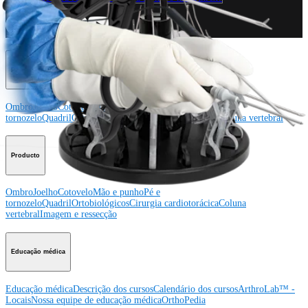
Conecte-se conosco
Procedimento
Ombro
Joelho
Cotovelo
Mão e punho
Pé e
tornozelo
Quadril
Ortobiológicos
Cirurgia cardiotorácica
Coluna vertebral
Producto
Ombro
Joelho
Cotovelo
Mão e punho
Pé e
tornozelo
Quadril
Ortobiológicos
Cirurgia cardiotorácica
Coluna
vertebral
Imagem e ressecção
Educação médica
Educação médica
Descrição dos cursos
Calendário dos cursos
ArthroLab™ -
Locais
Nossa equipe de educação médica
OrthoPedia