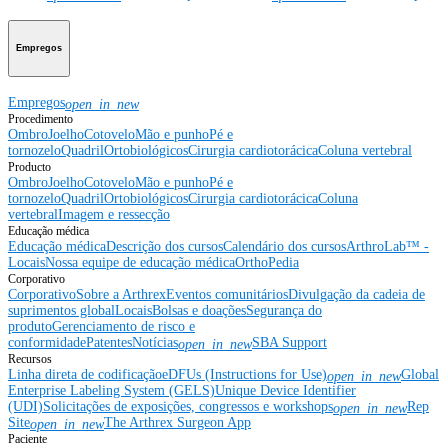
Empregos
Empregos
open_in_new
Procedimento
Ombro
Joelho
Cotovelo
Mão e punho
Pé e
tornozelo
Quadril
Ortobiológicos
Cirurgia cardiotorácica
Coluna vertebral
Producto
Ombro
Joelho
Cotovelo
Mão e punho
Pé e
tornozelo
Quadril
Ortobiológicos
Cirurgia cardiotorácica
Coluna
vertebral
Imagem e ressecção
Educação médica
Educação médica
Descrição dos cursos
Calendário dos cursos
ArthroLab™ -
Locais
Nossa equipe de educação médica
OrthoPedia
Corporativo
Corporativo
Sobre a Arthrex
Eventos comunitários
Divulgação da cadeia de
suprimentos global
Locais
Bolsas e doações
Segurança do
produto
Gerenciamento de risco e
conformidade
Patentes
Notícias
SBA Support
open_in_new
Recursos
Linha direta de codificação
eDFUs (Instructions for Use)
Global
open_in_new
Enterprise Labeling System (GELS)
Unique Device Identifier
(UDI)
Solicitações de exposições, congressos e workshops
Rep
open_in_new
Site
The Arthrex Surgeon App
open_in_new
Paciente