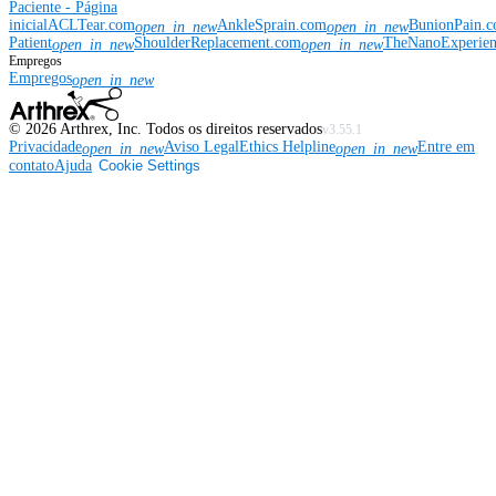
Paciente - Página
inicial
ACLTear.com
AnkleSprain.com
BunionPain.
open_in_new
open_in_new
Patient
ShoulderReplacement.com
TheNanoExperie
open_in_new
open_in_new
Empregos
Empregos
open_in_new
©
2026
Arthrex, Inc. Todos os direitos reservados
v3.55.1
Privacidade
Aviso Legal
Ethics Helpline
Entre em
open_in_new
open_in_new
contato
Ajuda
Cookie Settings