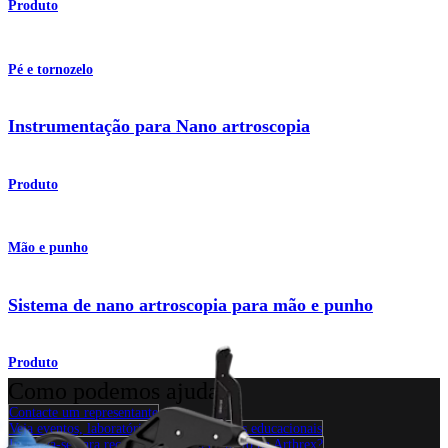
Produto
Pé e tornozelo
Instrumentação para Nano artroscopia
Produto
Mão e punho
Sistema de nano artroscopia para mão e punho
Produto
Como podemos ajudar?
Contacte um representante
Veja eventos, laboratórios e oportunidades educacionais
Inscreva-se para receber: O que há de novo na Arthrex?