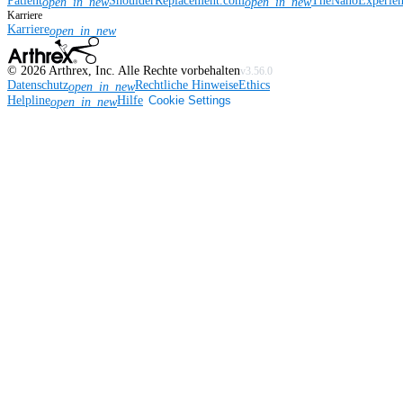
Patient
ShoulderReplacement.com
TheNanoExperie
open_in_new
open_in_new
Karriere
Karriere
open_in_new
©
2026
Arthrex, Inc. Alle Rechte vorbehalten
v3.56.0
Datenschutz
Rechtliche Hinweise
Ethics
open_in_new
Helpline
Hilfe
Cookie Settings
open_in_new