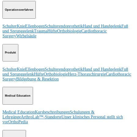
Operationsverfahren
Schulter
Knie
Ellenbogen
Schulterendoprothetik
Hand und Handgelenk
Fuß
und Sprunggelenk
Trauma
Hüfte
Orthobiologie
Cardiothoracic
Surgery
Wirbelsäule
Produkt
Schulter
Knie
Ellenbogen
Schulterendoprothetik
Hand und Handgelenk
Fuß
und Sprunggelenk
Hüfte
Orthobiologie
Herz-Thoraxchirurgie
Cardiothoracic
Surgery
Bildgebung & Resektion
Medical Education
Medical Education
Kursbeschreibungen
Schulungen &
Lehrgänge
ArthroLab™-Standorte
Unser klinisches Personal stellt sich
vor
OrthoPedia