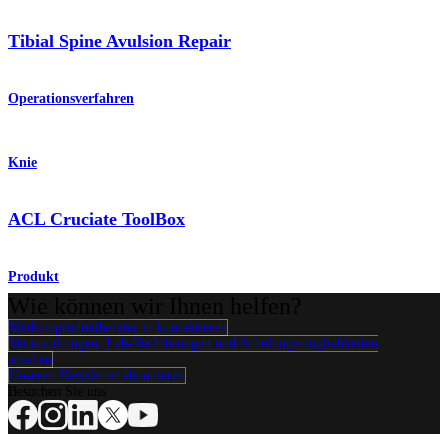
Tibial Spine Avulsion Repair
Operationsverfahren
Knie
ACL Cruciate ToolBox
Produkt
Wie können wir Ihnen helfen?
Medizinproduktberater:in kontaktieren
Veranstaltungen, Lab-Vorführungen und Schulungsmöglichkeiten
ansehen
Unseren Newsletter abonnieren
Besuchen Sie uns