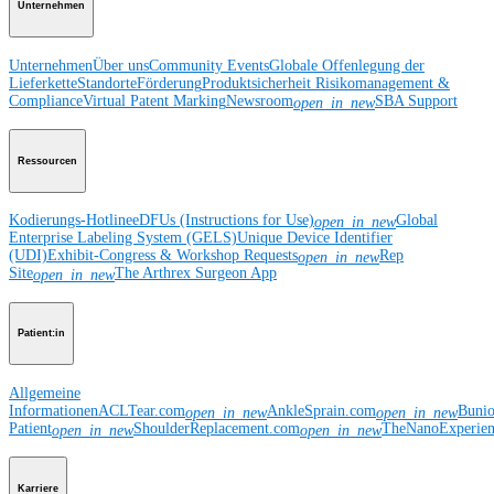
Unternehmen
Unternehmen
Über uns
Community Events
Globale Offenlegung der
Lieferkette
Standorte
Förderung
Produktsicherheit
Risikomanagement &
Compliance
Virtual Patent Marking
Newsroom
SBA Support
open_in_new
Ressourcen
Kodierungs-Hotline
eDFUs (Instructions for Use)
Global
open_in_new
Enterprise Labeling System (GELS)
Unique Device Identifier
(UDI)
Exhibit-Congress & Workshop Requests
Rep
open_in_new
Site
The Arthrex Surgeon App
open_in_new
Patient:in
Allgemeine
Informationen
ACLTear.com
AnkleSprain.com
Buni
open_in_new
open_in_new
Patient
ShoulderReplacement.com
TheNanoExperie
open_in_new
open_in_new
Karriere