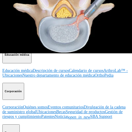
tobillo
Cadera
Ortobiológicos
Cirugía cardiotorácica
Columna vertebral
Producto
Hombro
Rodilla
Codo
Mano y muñeca
Pie y tobillo
Cadera
Ortobiológicos
Cirugía cardiotorácica
Columna vertebral
Imagen y resección
Educación médica
Educación médica
Descripción de cursos
Calendario de cursos
ArthroLab™ -
Ubicaciones
Nuestro departamento de educación médica
OrthoPedia
Corporación
Corporación
Quiénes somos
Eventos comunitarios
Divulgación de la cadena
de suministro global
Ubicaciones
Becas
Seguridad de productos
Gestión de
riesgos y cumplimiento
Patentes
Noticias
SBA Support
open_in_new