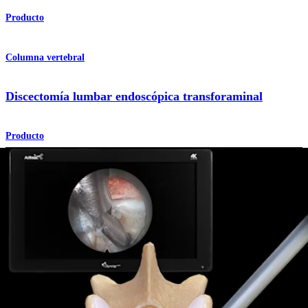
Producto
Columna vertebral
Discectomía lumbar endoscópica transforaminal
Producto
¿Cómo podemos ayudarlo?
Contacte a un representante
Ver eventos, laboratorios y oportunidades educativas
Regístrese para recibir: ¿Qué hay de nuevo en Arthrex?
Conéctese con nosotros
Procedimiento
Hombro
Rodilla
Codo
Mano y muñeca
Pie y