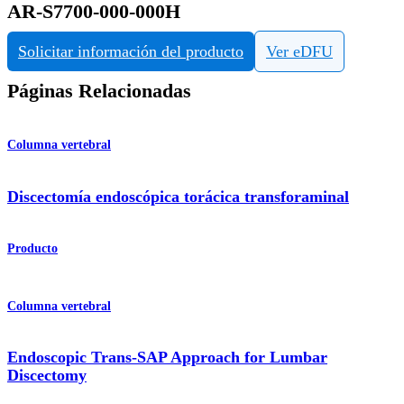
AR-S7700-000-000H
Solicitar información del producto
Ver eDFU
Páginas Relacionadas
Columna vertebral
Discectomía endoscópica torácica transforaminal
Producto
Columna vertebral
Endoscopic Trans-SAP Approach for Lumbar
Discectomy