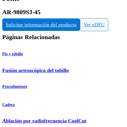
AR-9809SJ-45
Solicitar información del producto
Ver eDFU
Páginas Relacionadas
Pie y tobillo
Fusión artroscópica del tobillo
Procedimiento
Cadera
Ablación por radiofrecuencia CoolCut