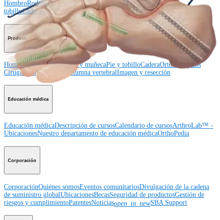
Hombro
Rodilla
Codo
Mano y muñeca
Pie y
tobillo
Cadera
Ortobiológicos
Cirugía cardiotorácica
Columna vertebral
Producto
Hombro
Rodilla
Codo
Mano y muñeca
Pie y tobillo
Cadera
Ortobiológicos
Cirugía cardiotorácica
Columna vertebral
Imagen y resección
Educación médica
Educación médica
Descripción de cursos
Calendario de cursos
ArthroLab™ -
Ubicaciones
Nuestro departamento de educación médica
OrthoPedia
Corporación
Corporación
Quiénes somos
Eventos comunitarios
Divulgación de la cadena
de suministro global
Ubicaciones
Becas
Seguridad de productos
Gestión de
riesgos y cumplimiento
Patentes
Noticias
SBA Support
open_in_new