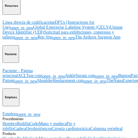
Recursos
Línea directa de codificación
eDFUs (Instructions for
Use)
Global Enterprise Labeling System (GELS)
Unique
open_in_new
Device Identifier (UDI)
Solicitud para exhibiciones, congresos y
talleres
Rep Site
The Arthrex Surgeon App
open_in_new
open_in_new
Paciente
Paciente - Página
principal
ACLTear.com
AnkleSprain.com
BunionPai
open_in_new
open_in_new
Patient
ShoulderReplacement.com
TheNanoExperie
open_in_new
open_in_new
Empleos
Empleos
open_in_new
Procedimiento
Hombro
Rodilla
Codo
Mano y muñeca
Pie y
tobillo
Cadera
Ortobiológicos
Cirugía cardiotorácica
Columna vertebral
Producto