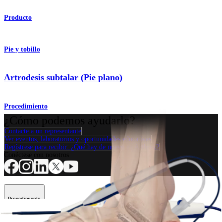
Producto
Pie y tobillo
Artrodesis subtalar (Pie plano)
Procedimiento
¿Cómo podemos ayudarlo?
Contacte a un representante
Ver eventos, laboratorios y oportunidades educativas
Regístrese para recibir: ¿Qué hay de nuevo en Arthrex?
Conéctese con nosotros
Procedimiento