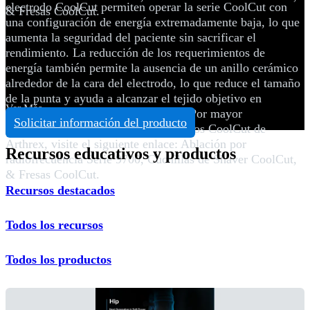
electrodo CoolCut permiten operar la serie CoolCut con
& Fresas CoolCut.
una configuración de energía extremadamente baja, lo que
aumenta la seguridad del paciente sin sacrificar el
rendimiento. La reducción de los requerimientos de
energía también permite la ausencia de un anillo cerámico
alrededor de la cara del electrodo, lo que reduce el tamaño
de la punta y ayuda a alcanzar el tejido objetivo en
Ver Más
espacios anatómicamente estrechos. Por mayor
Solicitar información del producto
información sobre la línea de productos CoolCut de
Arthrex, visite el siguiente enlace: Ablación por
Recursos educativos y productos
radiofrecuencia Serie 9700, Cuchillas de Shaver CoolCut,
& Fresas CoolCut.
Recursos destacados
Todos los recursos
Todos los productos