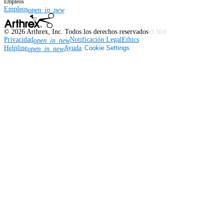
Empleos
Empleos
open_in_new
©
2026
Arthrex, Inc. Todos los derechos reservados
v3.56.0
Privacidad
Notificación Legal
Ethics
open_in_new
Helpline
Ayuda
Cookie Settings
open_in_new