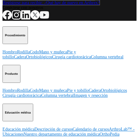
Regístrese para recibir: ¿Qué hay de nuevo en Arthrex?
Conéctese con nosotros
Procedimiento
Hombro
Rodilla
Codo
Mano y muñeca
Pie y
tobillo
Cadera
Ortobiológicos
Cirugía cardiotorácica
Columna vertebral
Producto
Hombro
Rodilla
Codo
Mano y muñeca
Pie y tobillo
Cadera
Ortobiológicos
Cirugía cardiotorácica
Columna vertebral
Imagen y resección
Educación médica
Educación médica
Descripción de cursos
Calendario de cursos
ArthroLab™ -
Ubicaciones
Nuestro departamento de educación médica
OrthoPedia