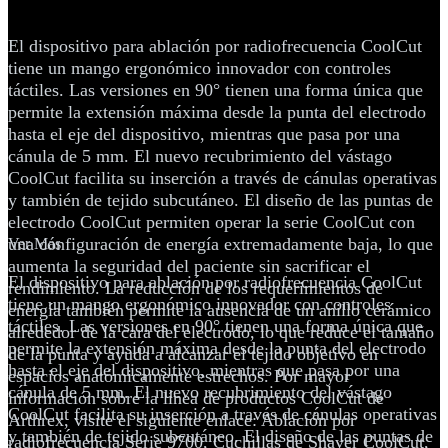
CoolCut
El dispositivo para ablación por radiofrecuencia CoolCut
tiene un mango ergonómico innovador con controles
táctiles. Las versiones en 90° tienen una forma única que
permite la extensión máxima desde la punta del electrodo
hasta el eje del dispositivo, mientras que pasa por una
cánula de 5 mm. El nuevo recubrimiento del vástago
CoolCut facilita su inserción a través de cánulas operativas
y también de tejido subcutáneo. El diseño de las puntas de
electrodo CoolCut permiten operar la serie CoolCut con
una configuración de energía extremadamente baja, lo que
Ver Más
aumenta la seguridad del paciente sin sacrificar el
El dispositivo para ablación por radiofrecuencia CoolCut
rendimiento. La reducción de los requerimientos de
tiene un mango ergonómico innovador con controles
energía también permite la ausencia de un anillo cerámico
táctiles. Las versiones en 90° tienen una forma única que
alrededor de la cara del electrodo, lo que reduce el tamaño
permite la extensión máxima desde la punta del electrodo
de la punta y ayuda a alcanzar el tejido objetivo en
hasta el eje del dispositivo, mientras que pasa por una
espacios anatómicamente estrechos. Por mayor
cánula de 5 mm. El nuevo recubrimiento del vástago
información sobre la línea de productos CoolCut de
CoolCut facilita su inserción a través de cánulas operativas
Arthrex, visite el siguiente enlace: Ablación por
y también de tejido subcutáneo. El diseño de las puntas de
radiofrecuencia Serie 9700, Cuchillas de Shaver CoolCut,