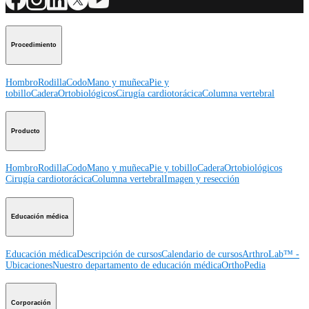
Procedimiento
Hombro
Rodilla
Codo
Mano y muñeca
Pie y
tobillo
Cadera
Ortobiológicos
Cirugía cardiotorácica
Columna vertebral
Producto
Hombro
Rodilla
Codo
Mano y muñeca
Pie y tobillo
Cadera
Ortobiológicos
Cirugía cardiotorácica
Columna vertebral
Imagen y resección
Educación médica
Educación médica
Descripción de cursos
Calendario de cursos
ArthroLab™ -
Ubicaciones
Nuestro departamento de educación médica
OrthoPedia
Corporación