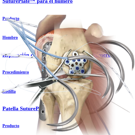
SuturePlate™ para el húmero
Producto
Hombro
Reparación con SuturePlate™ para el húmero
Procedimiento
Rodilla
Patella SuturePlate™
Producto