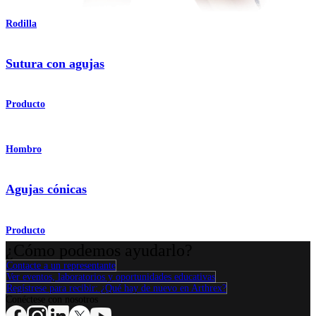
Rodilla
Sutura con agujas
Producto
Hombro
Agujas cónicas
Producto
¿Cómo podemos ayudarlo?
Contacte a un representante
Ver eventos, laboratorios y oportunidades educativas
Regístrese para recibir: ¿Qué hay de nuevo en Arthrex?
Conéctese con nosotros