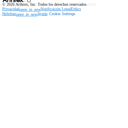
©
2026
Arthrex, Inc. Todos los derechos reservados
v3.55.1
Privacidad
Notificación Legal
Ethics
open_in_new
Helpline
Ayuda
Cookie Settings
open_in_new