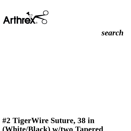
search
#2 TigerWire Suture, 38 in
(White/Black) w/two Tapered