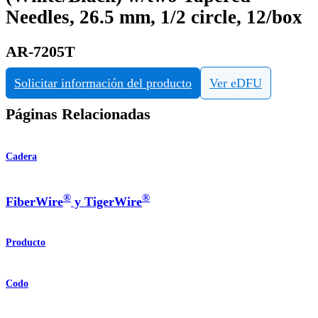
Needles, 26.5 mm, 1/2 circle, 12/box
AR-7205T
Solicitar información del producto
Ver eDFU
Páginas Relacionadas
Cadera
®
®
FiberWire
y TigerWire
Producto
Codo