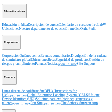
Educación médica
Educación médica
Descripción de cursos
Calendario de cursos
ArthroLab™ -
Ubicaciones
Nuestro departamento de educación médica
OrthoPedia
Corporación
Corporación
Quiénes somos
Eventos comunitarios
Divulgación de la cadena
de suministro global
Ubicaciones
Becas
Seguridad de productos
Gestión de
riesgos y cumplimiento
Patentes
Noticias
SBA Support
open_in_new
Recursos
Línea directa de codificación
eDFUs (Instructions for
Use)
Global Enterprise Labeling System (GELS)
Unique
open_in_new
Device Identifier (UDI)
Solicitud para exhibiciones, congresos y
talleres
Rep Site
The Arthrex Surgeon App
open_in_new
open_in_new