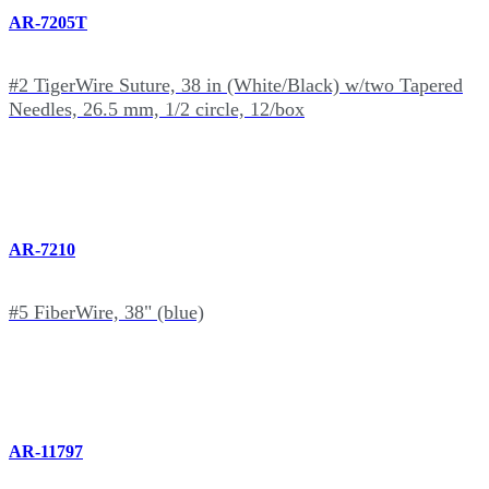
AR-7205T
#2 TigerWire Suture, 38 in (White/Black) w/two Tapered
Needles, 26.5 mm, 1/2 circle, 12/box
AR-7210
#5 FiberWire, 38" (blue)
AR-11797