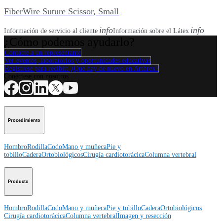
FiberWire Suture Scissor, Small
info
info
Información de servicio al cliente
Información sobre el Látex
¿Cómo podemos ayudarlo?
Contacte a un representante
Ver eventos, laboratorios y oportunidades educativas
Regístrese para recibir: ¿Qué hay de nuevo en Arthrex?
Conéctese con nosotros
Procedimiento
Hombro
Rodilla
Codo
Mano y muñeca
Pie y
tobillo
Cadera
Ortobiológicos
Cirugía cardiotorácica
Columna vertebral
Producto
Hombro
Rodilla
Codo
Mano y muñeca
Pie y tobillo
Cadera
Ortobiológicos
Cirugía cardiotorácica
Columna vertebral
Imagen y resección