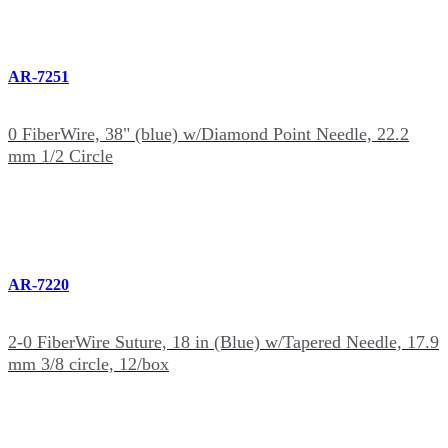
AR-7251
0 FiberWire, 38" (blue) w/Diamond Point Needle, 22.2
mm 1/2 Circle
AR-7220
2-0 FiberWire Suture, 18 in (Blue) w/Tapered Needle, 17.9
mm 3/8 circle, 12/box