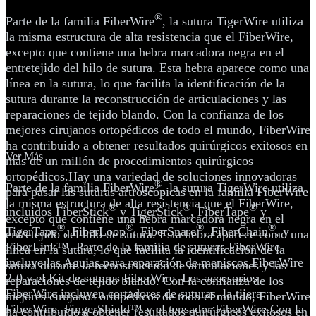
®
Parte de la familia FiberWire
, la sutura TigerWire utiliza
la misma estructura de alta resistencia que el FiberWire,
excepto que contiene una hebra marcadora negra en el
entretejido del hilo de sutura. Esta hebra aparece como una
línea en la sutura, lo que facilita la identificación de la
sutura durante la reconstrucción de articulaciones y las
reparaciones de tejido blando. Con la confianza de los
mejores cirujanos ortopédicos de todo el mundo, FiberWire
ha contribuido a obtener resultados quirúrgicos exitosos en
Ver Más
más de un millón de procedimientos quirúrgicos
ortopédicos.Hay una variedad de soluciones innovadoras
®
Parte de la familia FiberWire
, la sutura TigerWire utiliza
para pasar las suturas artroscópicas en la familia FiberWire
la misma estructura de alta resistencia que el FiberWire,
®
®
®
incluidos FiberStick
y TigerStick
, FiberTape
y
excepto que contiene una hebra marcadora negra en el
®
®
®
®
TigerTape
, FiberLoop
, FiberSnare
, FiberChain
, y
entretejido del hilo de sutura. Esta hebra aparece como una
FiberLink™. Parte de la familia de suturas FiberWire
línea en la sutura, lo que facilita la identificación de la
incluye las Agujas para reparación de meniscos FiberWire
sutura durante la reconstrucción de articulaciones y las
2-0 y el Kit de suturas FiberWire. Los accesorios
reparaciones de tejido blando. Con la confianza de los
FiberWire incluyen cortadores de suturas, la tijera
mejores cirujanos ortopédicos de todo el mundo, FiberWire
FiberWire, FingerShield™ y el tensador FiberWire.Con la
ha contribuido a obtener resultados quirúrgicos exitosos en