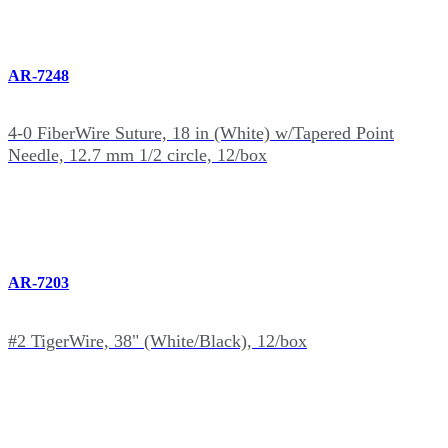
AR-7248
4-0 FiberWire Suture, 18 in (White) w/Tapered Point
Needle, 12.7 mm 1/2 circle, 12/box
AR-7203
#2 TigerWire, 38" (White/Black), 12/box