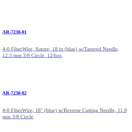
AR-7230-01
4-0 FiberWire, Suture, 18 in (blue) w/Tapered Needle,
12.3 mm 3/8 Circle, 12/box
AR-7230-02
4-0 FiberWire, 18" (blue) w/Reverse Cutting Needle, 11.9
mm 3/8 Circle