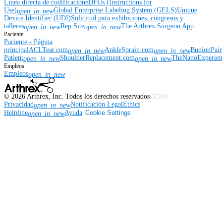
Línea directa de codificación
eDFUs (Instructions for
Use)
Global Enterprise Labeling System (GELS)
Unique
open_in_new
Device Identifier (UDI)
Solicitud para exhibiciones, congresos y
talleres
Rep Site
The Arthrex Surgeon App
open_in_new
open_in_new
Paciente
Paciente - Página
principal
ACLTear.com
AnkleSprain.com
BunionPai
open_in_new
open_in_new
Patient
ShoulderReplacement.com
TheNanoExperie
open_in_new
open_in_new
Empleos
Empleos
open_in_new
©
2026
Arthrex, Inc. Todos los derechos reservados
v3.56.0
Privacidad
Notificación Legal
Ethics
open_in_new
Helpline
Ayuda
Cookie Settings
open_in_new