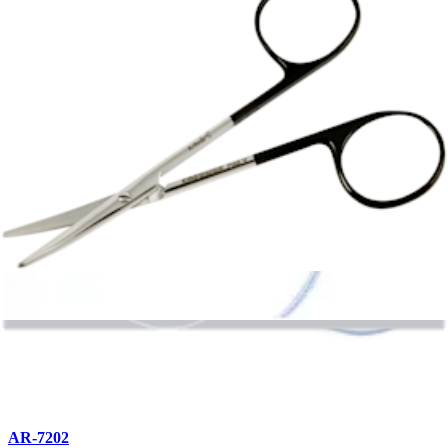
AR-7233
#2 FiberWire, 38" (Blue), 12/box
AR-7240
#2 FiberWire, 38", 2 strands (1 white, 1 blue/black)
AR-7202