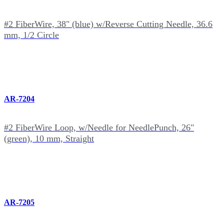
#2 FiberWire, 38" (blue) w/Reverse Cutting Needle, 36.6
mm, 1/2 Circle
AR-7204
#2 FiberWire Loop, w/Needle for NeedlePunch, 26"
(green), 10 mm, Straight
AR-7205