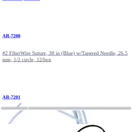
AR-7200
#2 FiberWire Suture, 38 in (Blue) w/Tapered Needle, 26.5
mm, 1/2 circle, 12/box
AR-7201
#2 FiberWire, 38", 2 Strands (1 blue, 1 white/black)