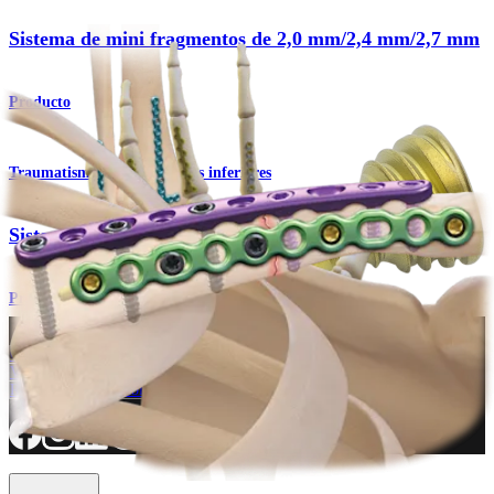
Sistema de mini fragmentos de 2,0 mm/2,4 mm/2,7 mm
Producto
Traumatismo - Extremidades inferiores
Sistema de minifragmentos
Procedimiento
¿Cómo podemos ayudarlo?
Contacte a un representante
Ver eventos, laboratorios y oportunidades educativas
Regístrese para recibir: ¿Qué hay de nuevo en Arthrex?
Conéctese con nosotros