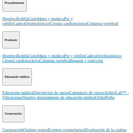
Procedimiento
Hombro
Rodilla
Codo
Mano y muñeca
Pie y
tobillo
Cadera
Ortobiológicos
Cirugía cardiotorácica
Columna vertebral
Producto
Hombro
Rodilla
Codo
Mano y muñeca
Pie y tobillo
Cadera
Ortobiológicos
Cirugía cardiotorácica
Columna vertebral
Imagen y resección
Educación médica
Educación médica
Descripción de cursos
Calendario de cursos
ArthroLab™ -
Ubicaciones
Nuestro departamento de educación médica
OrthoPedia
Corporación
Corporación
Quiénes somos
Eventos comunitarios
Divulgación de la cadena