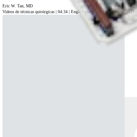
Eric W. Tan, MD
Videos de técnicas quirúrgicas | 04:34 | English | 01/23/2020 | VID1-000627