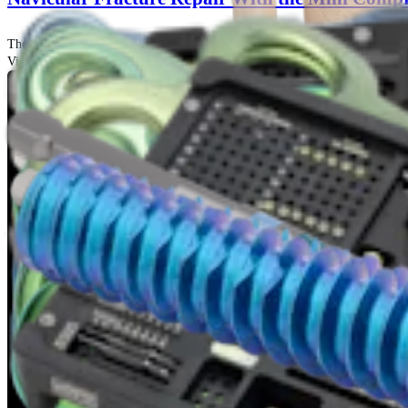
Thomas G. Harris, MD
Videos de técnicas quirúrgicas | 04:06 | English | 03/30/2020 | VID1-000630