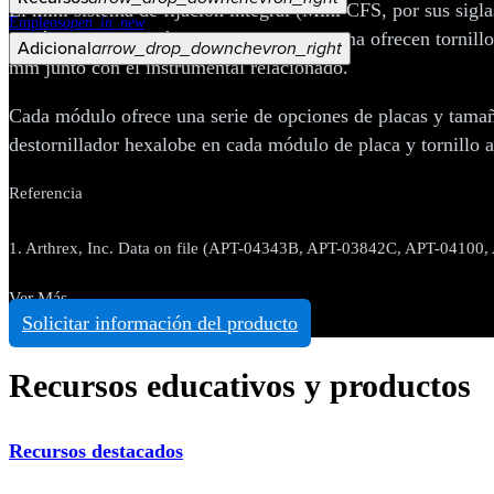
El mini sistema de fijación integral (Mini CFS, por sus sigla
Empleos
open_in_new
fusión. Diversos módulos dentro del sistema ofrecen tornillo
Adicional
arrow_drop_down
chevron_right
mm junto con el instrumental relacionado.
Cada módulo ofrece una serie de opciones de placas y tama
destornillador hexalobe en cada módulo de placa y tornillo a
Referencia
1. Arthrex, Inc. Data on file (APT-04343B, APT-03842C, APT-04100,
Ver Más
Solicitar información del producto
Recursos educativos y productos
Recursos destacados