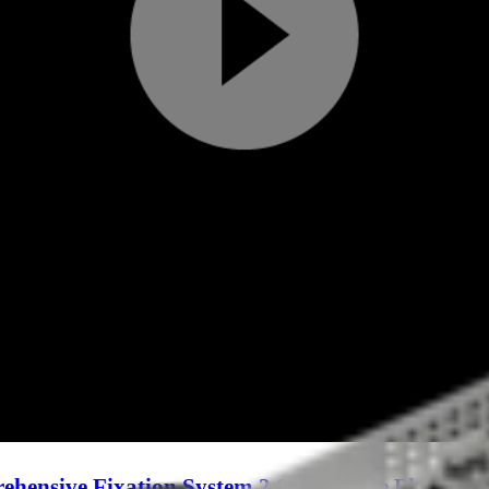
Reprodu
video
ehensive Fixation System 2.0 mm Cage Plate