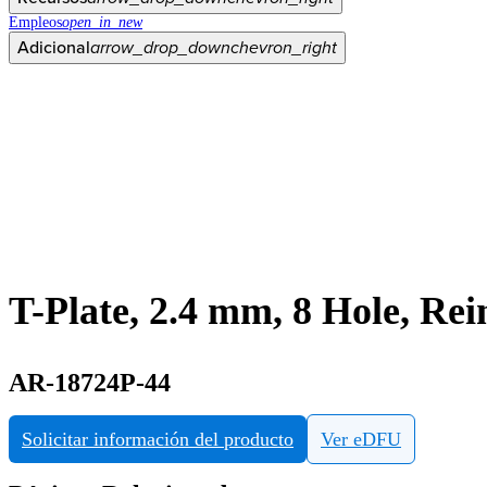
Empleos
open_in_new
Adicional
arrow_drop_down
chevron_right
T-Plate, 2.4 mm, 8 Hole, Rei
AR-18724P-44
Solicitar información del producto
Ver eDFU