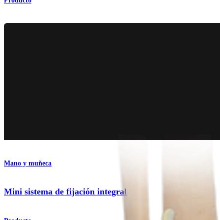
Producto
Mano y muñeca
Mini sistema de fijación integral