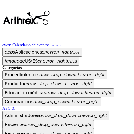
event
Calendario de eventos
Eventos
apps
Aplicaciones
chevron_right
Apps
language
US/ES
chevron_right
US/ES
Categorías
Procedimiento
arrow_drop_down
chevron_right
Producto
arrow_drop_down
chevron_right
Educación médica
arrow_drop_down
chevron_right
Corporación
arrow_drop_down
chevron_right
ASC X
Administradores
arrow_drop_down
chevron_right
Paciente
arrow_drop_down
chevron_right
Recursos
arrow_drop_down
chevron_right