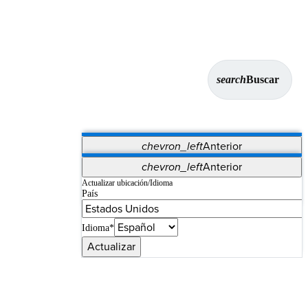
search
Buscar
chevron_left
Anterior
Aplicaciones
chevron_left
Anterior
Vet Systems
OrthoPedia Patient
SAP
Actualizar ubicación/Idioma
País
Supplier Portal
Synergy Imaging & Resection
Idioma*
Actualizar