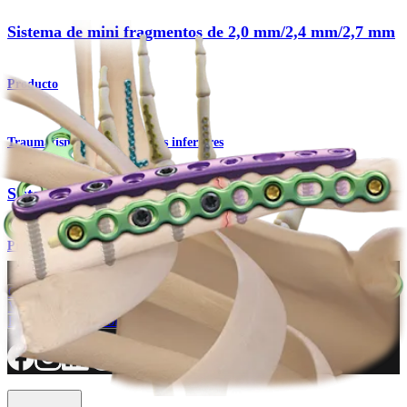
Sistema de mini fragmentos de 2,0 mm/2,4 mm/2,7 mm
Producto
Traumatismo - Extremidades inferiores
Sistema de minifragmentos
Procedimiento
¿Cómo podemos ayudarlo?
Contacte a un representante
Ver eventos, laboratorios y oportunidades educativas
Regístrese para recibir: ¿Qué hay de nuevo en Arthrex?
Conéctese con nosotros