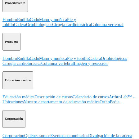
Procedimiento
Hombro
Rodilla
Codo
Mano y muñeca
Pie y
tobillo
Cadera
Ortobiológicos
Cirugía cardiotorácica
Columna vertebral
Producto
Hombro
Rodilla
Codo
Mano y muñeca
Pie y tobillo
Cadera
Ortobiológicos
Cirugía cardiotorácica
Columna vertebral
Imagen y resección
Educación médica
Educación médica
Descripción de cursos
Calendario de cursos
ArthroLab™ -
Ubicaciones
Nuestro departamento de educación médica
OrthoPedia
Corporación
Corporación
Quiénes somos
Eventos comunitarios
Divulgación de la cadena