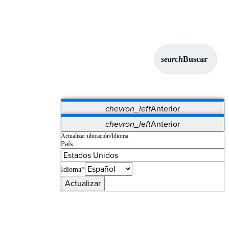
search
Buscar
chevron_left
Anterior
Aplicaciones
chevron_left
Anterior
Vet Systems
OrthoPedia Patient
SAP
Actualizar ubicación/Idioma
País
Supplier Portal
Synergy Imaging & Resection
Idioma*
Actualizar