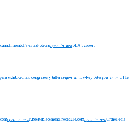
y cumplimiento
Patentes
Noticias
SBA Support
open_in_new
para exhibiciones, congresos y talleres
Rep Site
The
open_in_new
open_in_new
n.com
KneeReplacementProcedure.com
OrthoPedia
open_in_new
open_in_new