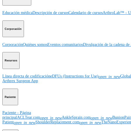
Educación médica
Descripción de cursos
Calendario de cursos
ArthroLab™ - Ub
Corporación
Corporación
Quiénes somos
Eventos comunitarios
Divulgación de la cadena de 
Recursos
Línea directa de codificación
eDFUs (Instructions for Use)
Globa
open_in_new
Arthrex Surgeon App
Paciente
Paciente - Página
principal
ACLTear.com
AnkleSprain.com
BunionPai
open_in_new
open_in_new
Patient
ShoulderReplacement.com
TheNanoExperie
open_in_new
open_in_new