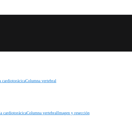
a cardiotorácica
Columna vertebral
a cardiotorácica
Columna vertebral
Imagen y resección