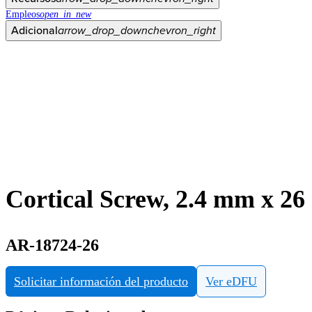
Empleos
open_in_new
Adicional
arrow_drop_down
chevron_right
Cortical Screw, 2.4 mm x 2
AR-18724-26
Solicitar información del producto
Ver eDFU