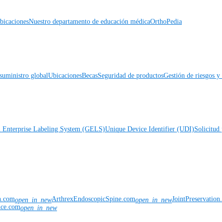
icaciones
Nuestro departamento de educación médica
OrthoPedia
suministro global
Ubicaciones
Becas
Seguridad de productos
Gestión de riesgos 
l Enterprise Labeling System (GELS)
Unique Device Identifier (UDI)
Solicitud 
n.com
ArthrexEndoscopicSpine.com
JointPreservatio
open_in_new
open_in_new
nce.com
open_in_new