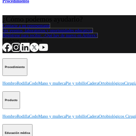
Procedimiento
¿Cómo podemos ayudarlo?
Contacte a un representante
Ver eventos, laboratorios y oportunidades educativas
Regístrese para recibir: ¿Qué hay de nuevo en Arthrex?
Conéctese con nosotros
Procedimiento
Hombro
Rodilla
Codo
Mano y muñeca
Pie y tobillo
Cadera
Ortobiológicos
Cirugí
Producto
Hombro
Rodilla
Codo
Mano y muñeca
Pie y tobillo
Cadera
Ortobiológicos
Cirugí
Educación médica