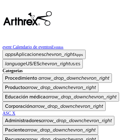
event
Calendario de eventos
Eventos
apps
Aplicaciones
chevron_right
Apps
language
US/ES
chevron_right
US/ES
Categorías
Procedimiento
arrow_drop_down
chevron_right
Producto
arrow_drop_down
chevron_right
Educación médica
arrow_drop_down
chevron_right
Corporación
arrow_drop_down
chevron_right
ASC X
Administradores
arrow_drop_down
chevron_right
Paciente
arrow_drop_down
chevron_right
Recursos
arrow_drop_down
chevron_right