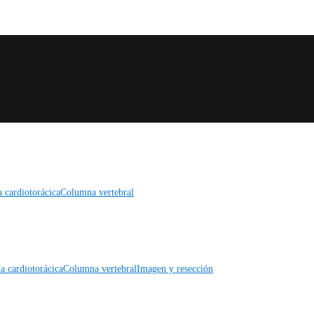
a cardiotorácica
Columna vertebral
a cardiotorácica
Columna vertebral
Imagen y resección