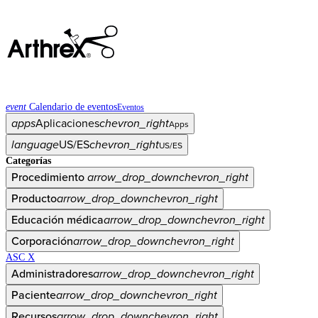
event
Calendario de eventos
Eventos
apps
Aplicaciones
chevron_right
Apps
language
US/ES
chevron_right
US/ES
Categorías
Procedimiento
arrow_drop_down
chevron_right
Producto
arrow_drop_down
chevron_right
Educación médica
arrow_drop_down
chevron_right
Corporación
arrow_drop_down
chevron_right
ASC X
Administradores
arrow_drop_down
chevron_right
Paciente
arrow_drop_down
chevron_right
Recursos
arrow_drop_down
chevron_right