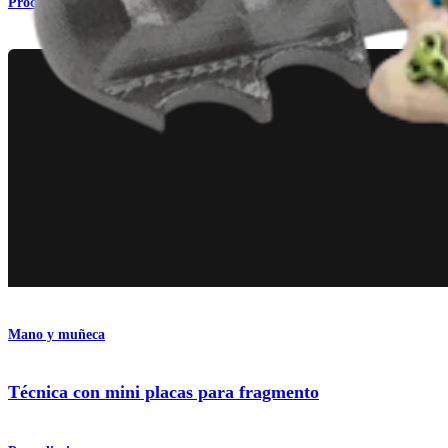
Procedimiento
Mano y muñeca
Técnica con mini placas para fragmento