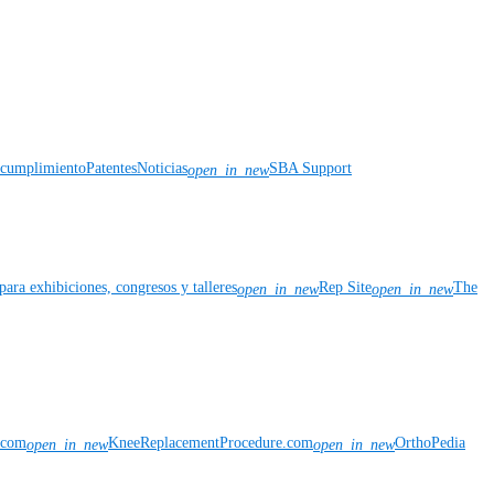
y cumplimiento
Patentes
Noticias
SBA Support
open_in_new
para exhibiciones, congresos y talleres
Rep Site
The
open_in_new
open_in_new
n.com
KneeReplacementProcedure.com
OrthoPedia
open_in_new
open_in_new