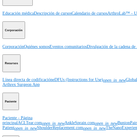
Educación médica
Descripción de cursos
Calendario de cursos
ArthroLab™ - Ub
Corporación
Corporación
Quiénes somos
Eventos comunitarios
Divulgación de la cadena de 
Recursos
Línea directa de codificación
eDFUs (Instructions for Use)
Globa
open_in_new
Arthrex Surgeon App
Paciente
Paciente - Página
principal
ACLTear.com
AnkleSprain.com
BunionPai
open_in_new
open_in_new
Patient
ShoulderReplacement.com
TheNanoExperie
open_in_new
open_in_new