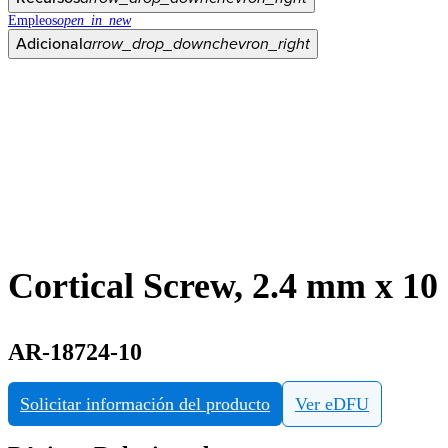
Empleos
open_in_new
Adicional
arrow_drop_down
chevron_right
Cortical Screw, 2.4 mm x 1
AR-18724-10
Solicitar información del producto
Ver eDFU