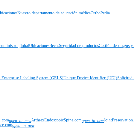
icaciones
Nuestro departamento de educación médica
OrthoPedia
suministro global
Ubicaciones
Becas
Seguridad de productos
Gestión de riesgos 
l Enterprise Labeling System (GELS)
Unique Device Identifier (UDI)
Solicitud 
n.com
ArthrexEndoscopicSpine.com
JointPreservatio
open_in_new
open_in_new
nce.com
open_in_new