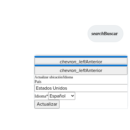
search
Buscar
chevron_left
Anterior
Aplicaciones
chevron_left
Anterior
Vet Systems
OrthoPedia Patient
SAP
Actualizar ubicación/Idioma
País
Supplier Portal
Synergy Imaging & Resection
Idioma*
Actualizar