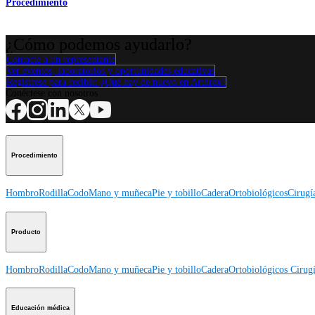
Procedimiento
¿Cómo podemos ayudarlo?
Contacte a un representante
Ver eventos, laboratorios y oportunidades educativas
Regístrese para recibir: ¿Qué hay de nuevo en Arthrex?
Conéctese con nosotros
Procedimiento
Hombro
Rodilla
Codo
Mano y muñeca
Pie y tobillo
Cadera
Ortobiológicos
Cirugí
Producto
Hombro
Rodilla
Codo
Mano y muñeca
Pie y tobillo
Cadera
Ortobiológicos
Cirugí
Educación médica