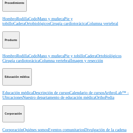
Procedimiento
Hombro
Rodilla
Codo
Mano y muñeca
Pie y
tobillo
Cadera
Ortobiológicos
Cirugía cardiotorácica
Columna vertebral
Producto
Hombro
Rodilla
Codo
Mano y muñeca
Pie y tobillo
Cadera
Ortobiológicos
Cirugía cardiotorácica
Columna vertebral
Imagen y resección
Educación médica
Educación médica
Descripción de cursos
Calendario de cursos
ArthroLab™ -
Ubicaciones
Nuestro departamento de educación médica
OrthoPedia
Corporación
Corporación
Quiénes somos
Eventos comunitarios
Divulgación de la cadena