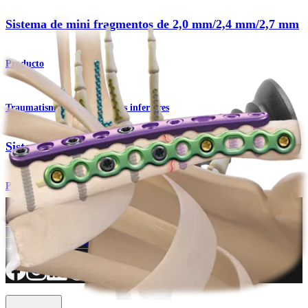
Sistema de mini fragmentos de 2,0 mm/2,4 mm/2,7 mm
Producto
Traumatismo - Extremidades inferiores
Sistema de minifragmentos
Procedimiento
¿Cómo podemos ayudarlo?
Contacte a un representante
Ver eventos, laboratorios y oportunidades educativas
Regístrese para recibir: ¿Qué hay de nuevo en Arthrex?
Conéctese con nosotros