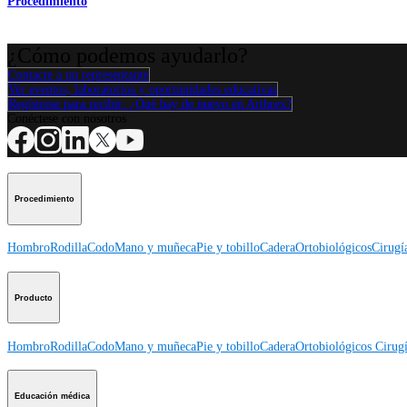
Procedimiento
¿Cómo podemos ayudarlo?
Contacte a un representante
Ver eventos, laboratorios y oportunidades educativas
Regístrese para recibir: ¿Qué hay de nuevo en Arthrex?
Conéctese con nosotros
Procedimiento
Hombro
Rodilla
Codo
Mano y muñeca
Pie y tobillo
Cadera
Ortobiológicos
Cirugí
Producto
Hombro
Rodilla
Codo
Mano y muñeca
Pie y tobillo
Cadera
Ortobiológicos
Cirugí
Educación médica