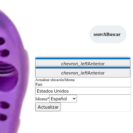
search
Buscar
chevron_left
Anterior
Aplicaciones
chevron_left
Anterior
Vet Systems
OrthoPedia Patient
SAP
Actualizar ubicación/Idioma
País
Supplier Portal
Synergy Imaging & Resection
Idioma*
Actualizar