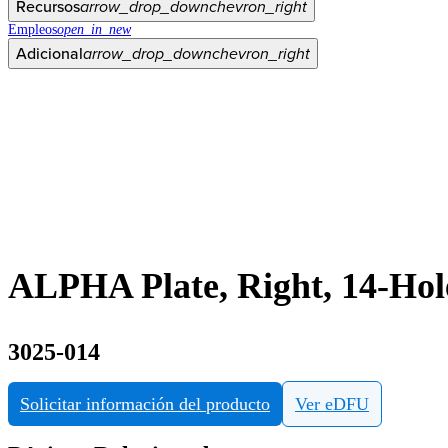
Recursos
arrow_drop_down
chevron_right
Empleos
open_in_new
Adicional
arrow_drop_down
chevron_right
ALPHA Plate, Right, 14-Hol
3025-014
Solicitar información del producto
Ver eDFU