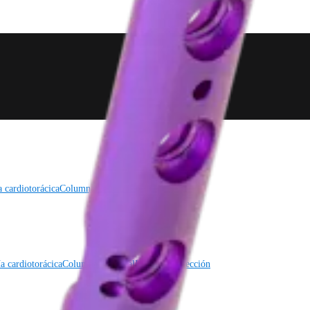
a cardiotorácica
Columna vertebral
a cardiotorácica
Columna vertebral
Imagen y resección