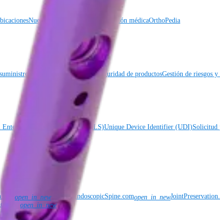
icaciones
Nuestro departamento de educación médica
OrthoPedia
suministro global
Ubicaciones
Becas
Seguridad de productos
Gestión de riesgos 
l Enterprise Labeling System (GELS)
Unique Device Identifier (UDI)
Solicitud 
n.com
ArthrexEndoscopicSpine.com
JointPreservatio
open_in_new
open_in_new
nce.com
open_in_new