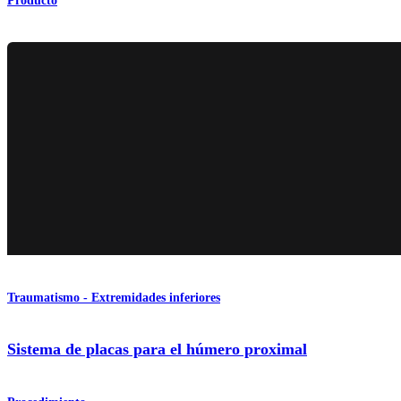
Producto
Traumatismo - Extremidades inferiores
Sistema de placas para el húmero proximal