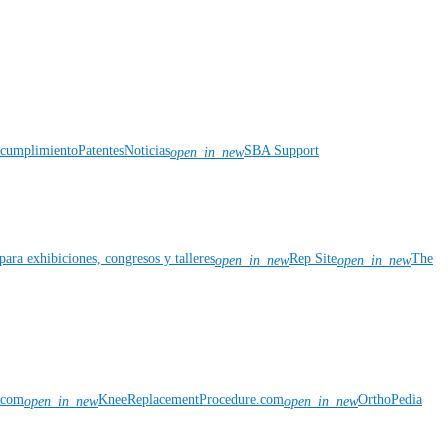
y cumplimiento
Patentes
Noticias
SBA Support
open_in_new
para exhibiciones, congresos y talleres
Rep Site
The
open_in_new
open_in_new
n.com
KneeReplacementProcedure.com
OrthoPedia
open_in_new
open_in_new