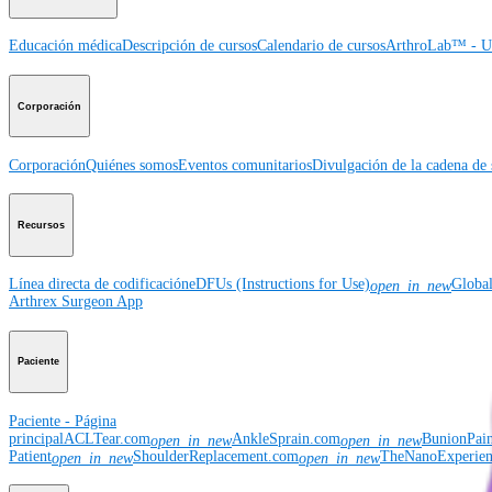
Educación médica
Descripción de cursos
Calendario de cursos
ArthroLab™ - Ub
Corporación
Corporación
Quiénes somos
Eventos comunitarios
Divulgación de la cadena de 
Recursos
Línea directa de codificación
eDFUs (Instructions for Use)
Globa
open_in_new
Arthrex Surgeon App
Paciente
Paciente - Página
principal
ACLTear.com
AnkleSprain.com
BunionPai
open_in_new
open_in_new
Patient
ShoulderReplacement.com
TheNanoExperie
open_in_new
open_in_new