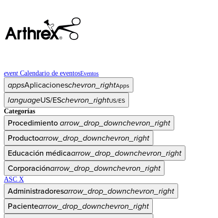
event
Calendario de eventos
Eventos
apps
Aplicaciones
chevron_right
Apps
language
US/ES
chevron_right
US/ES
Categorías
Procedimiento
arrow_drop_down
chevron_right
Producto
arrow_drop_down
chevron_right
Educación médica
arrow_drop_down
chevron_right
Corporación
arrow_drop_down
chevron_right
ASC X
Administradores
arrow_drop_down
chevron_right
Paciente
arrow_drop_down
chevron_right