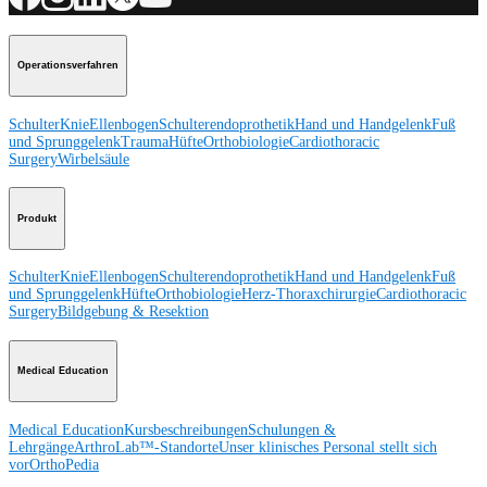
Operationsverfahren
Schulter
Knie
Ellenbogen
Schulterendoprothetik
Hand und Handgelenk
Fuß
und Sprunggelenk
Trauma
Hüfte
Orthobiologie
Cardiothoracic
Surgery
Wirbelsäule
Produkt
Schulter
Knie
Ellenbogen
Schulterendoprothetik
Hand und Handgelenk
Fuß
und Sprunggelenk
Hüfte
Orthobiologie
Herz-Thoraxchirurgie
Cardiothoracic
Surgery
Bildgebung & Resektion
Medical Education
Medical Education
Kursbeschreibungen
Schulungen &
Lehrgänge
ArthroLab™-Standorte
Unser klinisches Personal stellt sich
vor
OrthoPedia