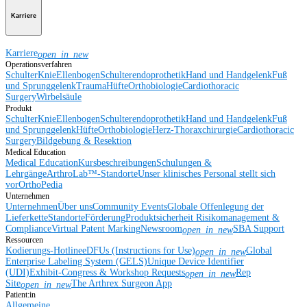
Karriere
Karriere
open_in_new
Operationsverfahren
Schulter
Knie
Ellenbogen
Schulterendoprothetik
Hand und Handgelenk
Fuß
und Sprunggelenk
Trauma
Hüfte
Orthobiologie
Cardiothoracic
Surgery
Wirbelsäule
Produkt
Schulter
Knie
Ellenbogen
Schulterendoprothetik
Hand und Handgelenk
Fuß
und Sprunggelenk
Hüfte
Orthobiologie
Herz-Thoraxchirurgie
Cardiothoracic
Surgery
Bildgebung & Resektion
Medical Education
Medical Education
Kursbeschreibungen
Schulungen &
Lehrgänge
ArthroLab™-Standorte
Unser klinisches Personal stellt sich
vor
OrthoPedia
Unternehmen
Unternehmen
Über uns
Community Events
Globale Offenlegung der
Lieferkette
Standorte
Förderung
Produktsicherheit
Risikomanagement &
Compliance
Virtual Patent Marking
Newsroom
SBA Support
open_in_new
Ressourcen
Kodierungs-Hotline
eDFUs (Instructions for Use)
Global
open_in_new
Enterprise Labeling System (GELS)
Unique Device Identifier
(UDI)
Exhibit-Congress & Workshop Requests
Rep
open_in_new
Site
The Arthrex Surgeon App
open_in_new
Patient:in
Allgemeine