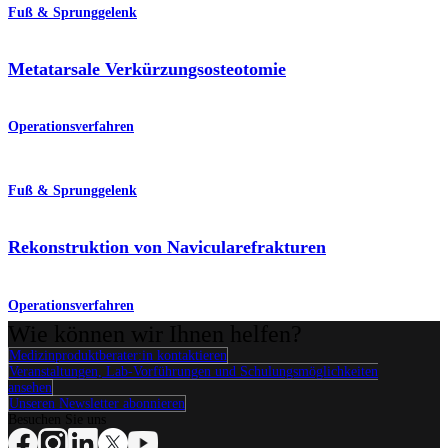
Fuß & Sprunggelenk
Metatarsale Verkürzungsosteotomie
Operationsverfahren
Fuß & Sprunggelenk
Rekonstruktion von Navicularefrakturen
Operationsverfahren
Wie können wir Ihnen helfen?
Medizinproduktberater:in kontaktieren
Veranstaltungen, Lab-Vorführungen und Schulungsmöglichkeiten
ansehen
Unseren Newsletter abonnieren
Besuchen Sie uns