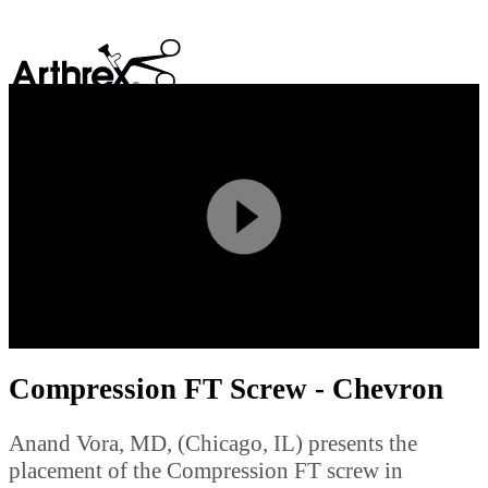
search
Play
Video
Compression FT Screw - Chevron
Anand Vora, MD, (Chicago, IL) presents the
placement of the Compression FT screw in