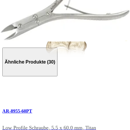
Jones Fracture Surgical Repair 5th Metatarsal Fracture System
Anand Vora, MD
02:39 | English | 01/02/2015 | VPT1-00383-EN A
arrow_drop_down
Mehr Anzeigen Operationstechnikvideos
Ähnliche Produkte (30)
AR-8955-60PT
Low Profile Schraube, 5.5 x 60.0 mm, Titan