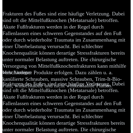
Mittelfußknochenfrakturen
Frakturen des Fußes sind eine häufige Verletzung. Dabei
sind oft die Mittelfußknochen (Metatarsale) betroffen.
Akute Fußfrakturen werden in der Regel durch
Fallenlassen eines schweren Gegenstandes auf den Fuß
oder durch wiederholte Traumata im Zusammenhang mit
einer Überbelastung verursacht. Bei schlechter
Knochenqualität können derartige Stressfrakturen bereits
unter normaler Belastung auftreten. Die chirurgische
Versorgung von Mittelfußknochenfrakturen kann mithilfe
verschiedener Produkte erfolgen. Dazu zählen u. a.
Mehr Anzeigen
kanülierte Schrauben, massive Schrauben, Trim-It-Bio-
Frakturen des Fußes sind eine häufige Verletzung. Dabei
Pins, winkelstabile und nicht winkelstabile Platten.
sind oft die Mittelfußknochen (Metatarsale) betroffen.
Akute Fußfrakturen werden in der Regel durch
Fallenlassen eines schweren Gegenstandes auf den Fuß
oder durch wiederholte Traumata im Zusammenhang mit
einer Überbelastung verursacht. Bei schlechter
Knochenqualität können derartige Stressfrakturen bereits
unter normaler Belastung auftreten. Die chirurgische