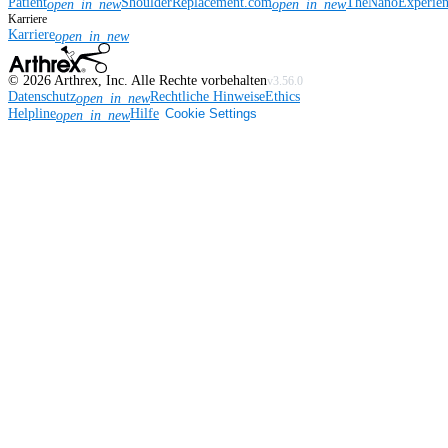
Patient
ShoulderReplacement.com
TheNanoExperie
open_in_new
open_in_new
Karriere
Karriere
open_in_new
©
2026
Arthrex, Inc. Alle Rechte vorbehalten
v3.56.0
Datenschutz
Rechtliche Hinweise
Ethics
open_in_new
Helpline
Hilfe
Cookie Settings
open_in_new