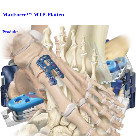
MaxForce™ MTP-Platten
Produkt
Fuß & Sprunggelenk
Arthrodese des MTP-Gelenks
Operationsverfahren
Fuß & Sprunggelenk
Chevron-Osteotomie