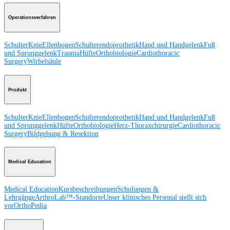
Operationsverfahren
Schulter
Knie
Ellenbogen
Schulterendoprothetik
Hand und Handgelenk
Fuß
und Sprunggelenk
Trauma
Hüfte
Orthobiologie
Cardiothoracic
Surgery
Wirbelsäule
Produkt
Schulter
Knie
Ellenbogen
Schulterendoprothetik
Hand und Handgelenk
Fuß
und Sprunggelenk
Hüfte
Orthobiologie
Herz-Thoraxchirurgie
Cardiothoracic
Surgery
Bildgebung & Resektion
Medical Education
Medical Education
Kursbeschreibungen
Schulungen &
Lehrgänge
ArthroLab™-Standorte
Unser klinisches Personal stellt sich
vor
OrthoPedia