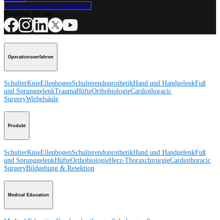
Unseren Newsletter abonnieren
Besuchen Sie uns
Operationsverfahren
Schulter
Knie
Ellenbogen
Schulterendoprothetik
Hand und Handgelenk
Fuß
und Sprunggelenk
Trauma
Hüfte
Orthobiologie
Cardiothoracic
Surgery
Wirbelsäule
Produkt
Schulter
Knie
Ellenbogen
Schulterendoprothetik
Hand und Handgelenk
Fuß
und Sprunggelenk
Hüfte
Orthobiologie
Herz-Thoraxchirurgie
Cardiothoracic
Surgery
Bildgebung & Resektion
Medical Education