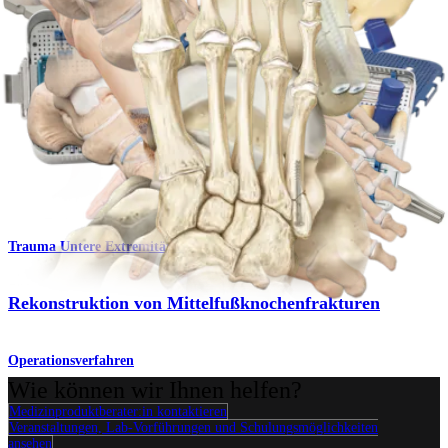
Operationsverfahren
Fuß & Sprunggelenk
Osteotomie des Malleolus medialis
Operationsverfahren
Trauma Untere Extremitäten
Rekonstruktion von Mittelfußknochenfrakturen
Operationsverfahren
Wie können wir Ihnen helfen?
Medizinproduktberater:in kontaktieren
Veranstaltungen, Lab-Vorführungen und Schulungsmöglichkeiten
ansehen