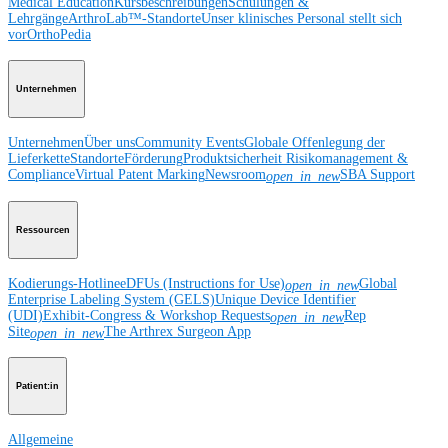
Medical Education
Kursbeschreibungen
Schulungen &
Lehrgänge
ArthroLab™-Standorte
Unser klinisches Personal stellt sich
vor
OrthoPedia
Unternehmen
Unternehmen
Über uns
Community Events
Globale Offenlegung der
Lieferkette
Standorte
Förderung
Produktsicherheit
Risikomanagement &
Compliance
Virtual Patent Marking
Newsroom
SBA Support
open_in_new
Ressourcen
Kodierungs-Hotline
eDFUs (Instructions for Use)
Global
open_in_new
Enterprise Labeling System (GELS)
Unique Device Identifier
(UDI)
Exhibit-Congress & Workshop Requests
Rep
open_in_new
Site
The Arthrex Surgeon App
open_in_new
Patient:in
Allgemeine