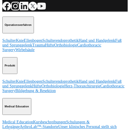
Operationsverfahren
Schulter
Knie
Ellenbogen
Schulterendoprothetik
Hand und Handgelenk
Fuß
und Sprunggelenk
Trauma
Hüfte
Orthobiologie
Cardiothoracic
Surgery
Wirbelsäule
Produkt
Schulter
Knie
Ellenbogen
Schulterendoprothetik
Hand und Handgelenk
Fuß
und Sprunggelenk
Hüfte
Orthobiologie
Herz-Thoraxchirurgie
Cardiothoracic
Surgery
Bildgebung & Resektion
Medical Education
Medical Education
Kursbeschreibungen
Schulungen &
Lehrgänge
ArthroLab™-Standorte
Unser klinisches Personal stellt sich