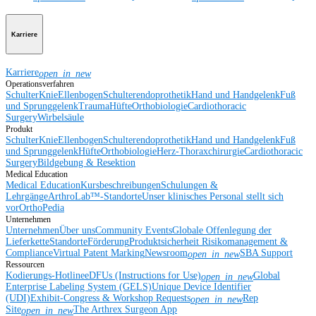
Karriere
Karriere
open_in_new
Operationsverfahren
Schulter
Knie
Ellenbogen
Schulterendoprothetik
Hand und Handgelenk
Fuß
und Sprunggelenk
Trauma
Hüfte
Orthobiologie
Cardiothoracic
Surgery
Wirbelsäule
Produkt
Schulter
Knie
Ellenbogen
Schulterendoprothetik
Hand und Handgelenk
Fuß
und Sprunggelenk
Hüfte
Orthobiologie
Herz-Thoraxchirurgie
Cardiothoracic
Surgery
Bildgebung & Resektion
Medical Education
Medical Education
Kursbeschreibungen
Schulungen &
Lehrgänge
ArthroLab™-Standorte
Unser klinisches Personal stellt sich
vor
OrthoPedia
Unternehmen
Unternehmen
Über uns
Community Events
Globale Offenlegung der
Lieferkette
Standorte
Förderung
Produktsicherheit
Risikomanagement &
Compliance
Virtual Patent Marking
Newsroom
SBA Support
open_in_new
Ressourcen
Kodierungs-Hotline
eDFUs (Instructions for Use)
Global
open_in_new
Enterprise Labeling System (GELS)
Unique Device Identifier
(UDI)
Exhibit-Congress & Workshop Requests
Rep
open_in_new
Site
The Arthrex Surgeon App
open_in_new