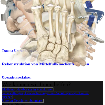
Fuß & Sprunggelenk
Osteotomie des Malleolus medialis
Operationsverfahren
Trauma Untere Extremitäten
Rekonstruktion von Mittelfußknochenfrakturen
Operationsverfahren
Wie können wir Ihnen helfen?
Medizinproduktberater:in kontaktieren
Veranstaltungen, Lab-Vorführungen und Schulungsmöglichkeiten
ansehen
Unseren Newsletter abonnieren
Besuchen Sie uns