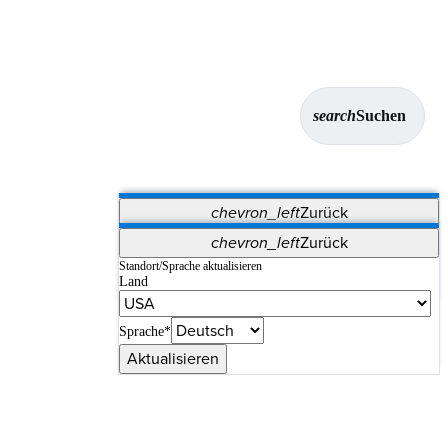
search
Suchen
chevron_left
Zurück
Anwendungen
chevron_left
Zurück
Vet Systems
OrthoPedia Patient
SAP
Standort/Sprache aktualisieren
Land
Supplier Portal
Synergy-Bildgebung und -Resektion
Sprache*
Aktualisieren