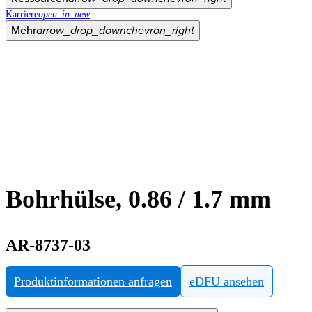
Karriere
open_in_new
Mehr
arrow_drop_down
chevron_right
Bohrhülse, 0.86 / 1.7 mm
AR-8737-03
Produktinformationen anfragen
eDFU ansehen