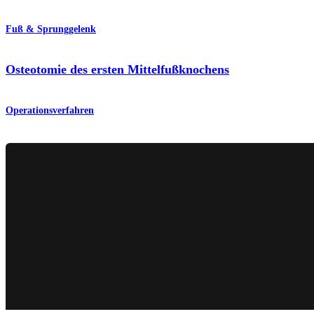
Fuß & Sprunggelenk
Osteotomie des ersten Mittelfußknochens
Operationsverfahren