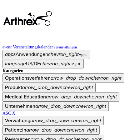
event
Veranstaltungskalender
Veranstaltungen
apps
Anwendungen
chevron_right
Apps
language
US/DE
chevron_right
US/DE
Kategorien
Operationsverfahren
arrow_drop_down
chevron_right
Produkt
arrow_drop_down
chevron_right
Medical Education
arrow_drop_down
chevron_right
Unternehmen
arrow_drop_down
chevron_right
ASC X
Verwaltung
arrow_drop_down
chevron_right
Patient:in
arrow_drop_down
chevron_right
Ressourcen
arrow_drop_down
chevron_right