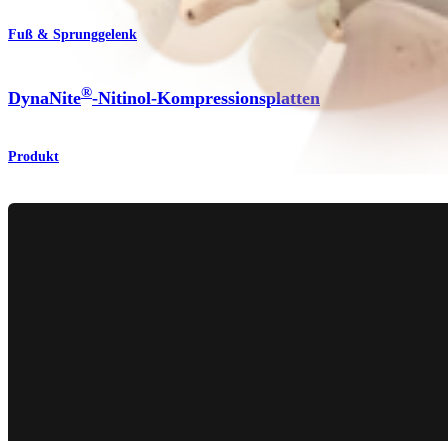
Fuß & Sprunggelenk
®
DynaNite
-Nitinol-Kompressionsplatten
Produkt