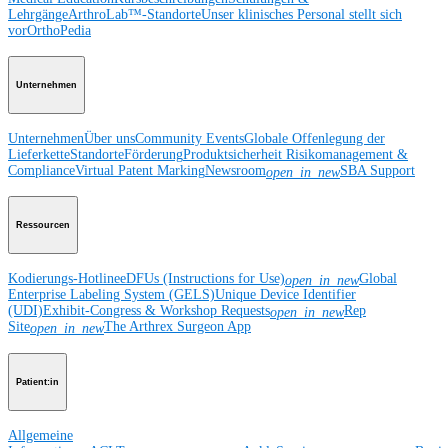
Lehrgänge
ArthroLab™-Standorte
Unser klinisches Personal stellt sich
vor
OrthoPedia
Unternehmen
Unternehmen
Über uns
Community Events
Globale Offenlegung der
Lieferkette
Standorte
Förderung
Produktsicherheit
Risikomanagement &
Compliance
Virtual Patent Marking
Newsroom
SBA Support
open_in_new
Ressourcen
Kodierungs-Hotline
eDFUs (Instructions for Use)
Global
open_in_new
Enterprise Labeling System (GELS)
Unique Device Identifier
(UDI)
Exhibit-Congress & Workshop Requests
Rep
open_in_new
Site
The Arthrex Surgeon App
open_in_new
Patient:in
Allgemeine