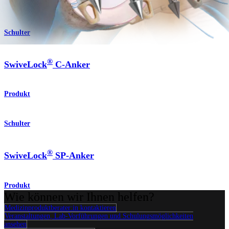
Schulter
®
SwiveLock
C-Anker
Produkt
Schulter
®
SwiveLock
SP-Anker
Produkt
Wie können wir Ihnen helfen?
Medizinproduktberater:in kontaktieren
Veranstaltungen, Lab-Vorführungen und Schulungsmöglichkeiten
ansehen