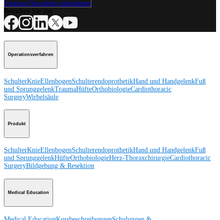
Unseren Newsletter abonnieren
Besuchen Sie uns
Operationsverfahren
Schulter
Knie
Ellenbogen
Schulterendoprothetik
Hand und Handgelenk
Fuß
und Sprunggelenk
Trauma
Hüfte
Orthobiologie
Cardiothoracic
Surgery
Wirbelsäule
Produkt
Schulter
Knie
Ellenbogen
Schulterendoprothetik
Hand und Handgelenk
Fuß
und Sprunggelenk
Hüfte
Orthobiologie
Herz-Thoraxchirurgie
Cardiothoracic
Surgery
Bildgebung & Resektion
Medical Education
Medical Education
Kursbeschreibungen
Schulungen &