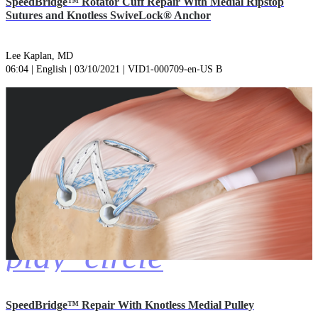
SpeedBridge™ Rotator Cuff Repair With Medial Ripstop
Sutures and Knotless SwiveLock® Anchor
Lee Kaplan, MD
06:04 | English | 03/10/2021 | VID1-000709-en-US B
play_circle
SpeedBridge™ Repair With Knotless Medial Pulley