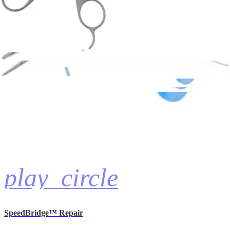
Superior Capsular Reconstruction With ArthroFLEX®
Dermal Allograft
03:52 | English | 03/13/2019 | AN1-00530-en-US A
hide_image
play_circle
SpeedBridge™ Repair