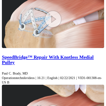
Video
abspiel
SpeedBridge™ Repair With Knotless Medial
Pulley
Paul C. Brady, MD
Operationstechnikvideos | 16:21 | English | 02/22/2021 | VID1-001308-en-
US B