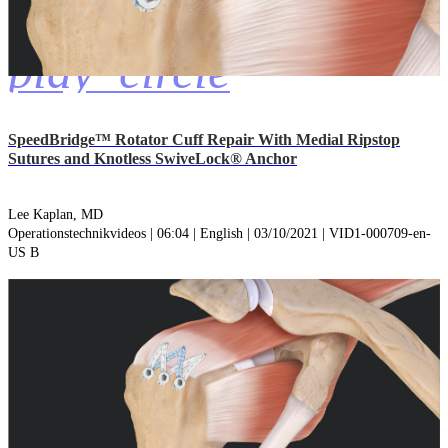
play_circle
SpeedBridge™ Rotator Cuff Repair With Medial Ripstop
Sutures and Knotless SwiveLock® Anchor
Lee Kaplan, MD
Operationstechnikvideos | 06:04 | English | 03/10/2021 | VID1-000709-en-
US B