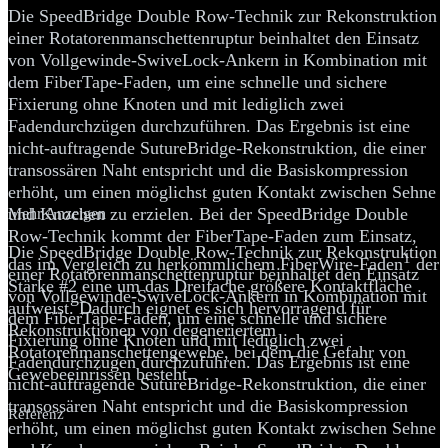
Die SpeedBridge Double Row-Technik zur Rekonstruktion
einer Rotatorenmanschettenruptur beinhaltet den Einsatz
von Vollgewinde-SwiveLock-Ankern in Kombination mit
dem FiberTape-Faden, um eine schnelle und sichere
Fixierung ohne Knoten und mit lediglich zwei
Fadendurchzügen durchzuführen. Das Ergebnis ist eine
nicht-auftragende SutureBridge-Rekonstruktion, die einer
transossären Naht entspricht und die Basiskompression
erhöht, um einen möglichst guten Kontakt zwischen Sehne
und Knochen zu erzielen. Bei der SpeedBridge Double
Mehr Anzeigen
Row-Technik kommt der FiberTape-Faden zum Einsatz,
Die SpeedBridge Double Row-Technik zur Rekonstruktion
1
das im Vergleich zu herkömmlichem FiberWire-Faden
der
einer Rotatorenmanschettenruptur beinhaltet den Einsatz
Stärke #2 eine um das Dreifache größere Kontaktfläche
von Vollgewinde-SwiveLock-Ankern in Kombination mit
aufweist. Dadurch eignet es sich hervorragend für
dem FiberTape-Faden, um eine schnelle und sichere
Rekonstruktionen von degeneriertem
Fixierung ohne Knoten und mit lediglich zwei
Rotatorenmanschettengewebe, bei dem die Gefahr von
Fadendurchzügen durchzuführen. Das Ergebnis ist eine
Gewebeeinrissen besteht.
nicht-auftragende SutureBridge-Rekonstruktion, die einer
transossären Naht entspricht und die Basiskompression
Referenz
erhöht, um einen möglichst guten Kontakt zwischen Sehne