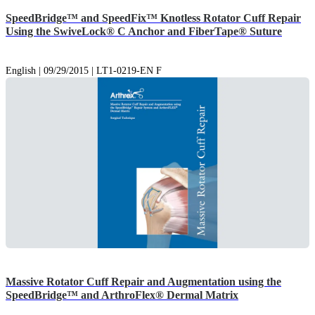
SpeedBridge™ and SpeedFix™ Knotless Rotator Cuff Repair
Using the SwiveLock® C Anchor and FiberTape® Suture
English | 09/29/2015 | LT1-0219-EN F
Massive Rotator Cuff Repair and Augmentation using the
SpeedBridge™ and ArthroFlex® Dermal Matrix