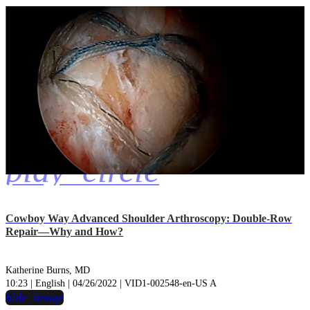
play_circle
Cowboy Way Advanced Shoulder Arthroscopy: Double-Row
Repair—Why and How?
Katherine Burns, MD
10:23 | English | 04/26/2022 | VID1-002548-en-US A
hide_image