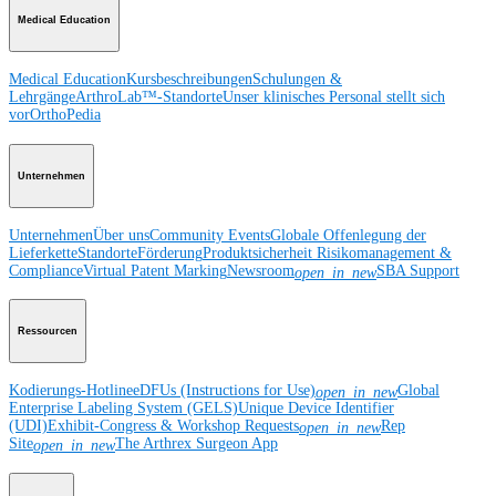
Medical Education
Medical Education
Kursbeschreibungen
Schulungen &
Lehrgänge
ArthroLab™-Standorte
Unser klinisches Personal stellt sich
vor
OrthoPedia
Unternehmen
Unternehmen
Über uns
Community Events
Globale Offenlegung der
Lieferkette
Standorte
Förderung
Produktsicherheit
Risikomanagement &
Compliance
Virtual Patent Marking
Newsroom
SBA Support
open_in_new
Ressourcen
Kodierungs-Hotline
eDFUs (Instructions for Use)
Global
open_in_new
Enterprise Labeling System (GELS)
Unique Device Identifier
(UDI)
Exhibit-Congress & Workshop Requests
Rep
open_in_new
Site
The Arthrex Surgeon App
open_in_new