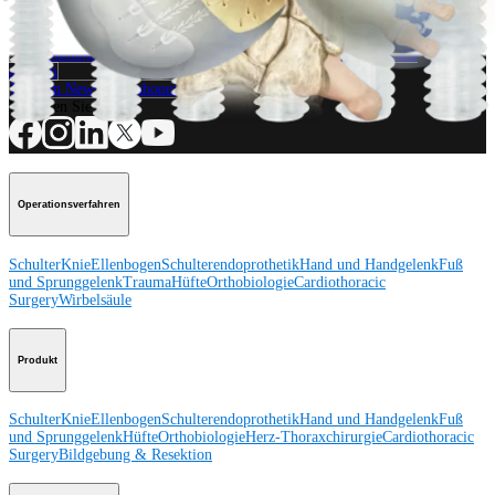
Wie können wir Ihnen helfen?
Medizinproduktberater:in kontaktieren
Veranstaltungen, Lab-Vorführungen und Schulungsmöglichkeiten
ansehen
Unseren Newsletter abonnieren
Besuchen Sie uns
Operationsverfahren
Schulter
Knie
Ellenbogen
Schulterendoprothetik
Hand und Handgelenk
Fuß
und Sprunggelenk
Trauma
Hüfte
Orthobiologie
Cardiothoracic
Surgery
Wirbelsäule
Produkt
Schulter
Knie
Ellenbogen
Schulterendoprothetik
Hand und Handgelenk
Fuß
und Sprunggelenk
Hüfte
Orthobiologie
Herz-Thoraxchirurgie
Cardiothoracic
Surgery
Bildgebung & Resektion