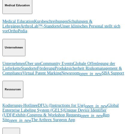
Medical Education
Medical Education
Kursbeschreibungen
Schulungen &
Lehrgänge
ArthroLab™-Standorte
Unser klinisches Personal stellt sich
vor
OrthoPedia
Unternehmen
Unternehmen
Über uns
Community Events
Globale Offenlegung der
Lieferkette
Standorte
Förderung
Produktsicherheit
Risikomanagement &
Compliance
Virtual Patent Marking
Newsroom
SBA Support
open_in_new
Ressourcen
Kodierungs-Hotline
eDFUs (Instructions for Use)
Global
open_in_new
Enterprise Labeling System (GELS)
Unique Device Identifier
(UDI)
Exhibit-Congress & Workshop Requests
Rep
open_in_new
Site
The Arthrex Surgeon App
open_in_new