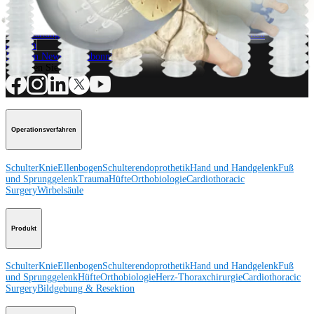
Wie können wir Ihnen helfen?
Medizinproduktberater:in kontaktieren
Veranstaltungen, Lab-Vorführungen und Schulungsmöglichkeiten
ansehen
Unseren Newsletter abonnieren
Besuchen Sie uns
Operationsverfahren
Schulter
Knie
Ellenbogen
Schulterendoprothetik
Hand und Handgelenk
Fuß
und Sprunggelenk
Trauma
Hüfte
Orthobiologie
Cardiothoracic
Surgery
Wirbelsäule
Produkt
Schulter
Knie
Ellenbogen
Schulterendoprothetik
Hand und Handgelenk
Fuß
und Sprunggelenk
Hüfte
Orthobiologie
Herz-Thoraxchirurgie
Cardiothoracic
Surgery
Bildgebung & Resektion