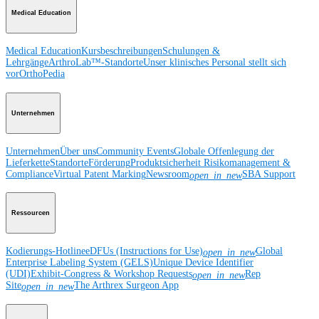
Medical Education
Medical Education
Kursbeschreibungen
Schulungen &
Lehrgänge
ArthroLab™-Standorte
Unser klinisches Personal stellt sich
vor
OrthoPedia
Unternehmen
Unternehmen
Über uns
Community Events
Globale Offenlegung der
Lieferkette
Standorte
Förderung
Produktsicherheit
Risikomanagement &
Compliance
Virtual Patent Marking
Newsroom
SBA Support
open_in_new
Ressourcen
Kodierungs-Hotline
eDFUs (Instructions for Use)
Global
open_in_new
Enterprise Labeling System (GELS)
Unique Device Identifier
(UDI)
Exhibit-Congress & Workshop Requests
Rep
open_in_new
Site
The Arthrex Surgeon App
open_in_new