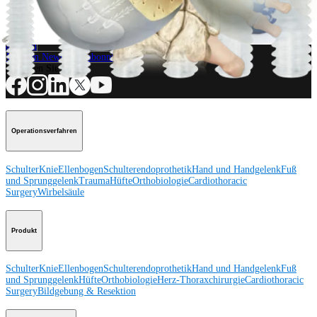
Wie können wir Ihnen helfen?
Medizinproduktberater:in kontaktieren
Veranstaltungen, Lab-Vorführungen und Schulungsmöglichkeiten
ansehen
Unseren Newsletter abonnieren
Besuchen Sie uns
Operationsverfahren
Schulter
Knie
Ellenbogen
Schulterendoprothetik
Hand und Handgelenk
Fuß
und Sprunggelenk
Trauma
Hüfte
Orthobiologie
Cardiothoracic
Surgery
Wirbelsäule
Produkt
Schulter
Knie
Ellenbogen
Schulterendoprothetik
Hand und Handgelenk
Fuß
und Sprunggelenk
Hüfte
Orthobiologie
Herz-Thoraxchirurgie
Cardiothoracic
Surgery
Bildgebung & Resektion