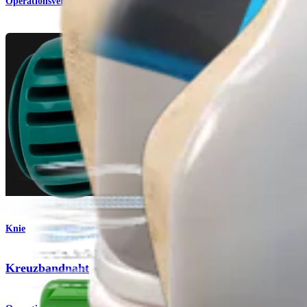
Operationsverfahren
Knie
Kreuzbandnaht