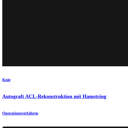
Knie
Autograft ACL-Rekonstruktion mit Hamstring
Operationsverfahren