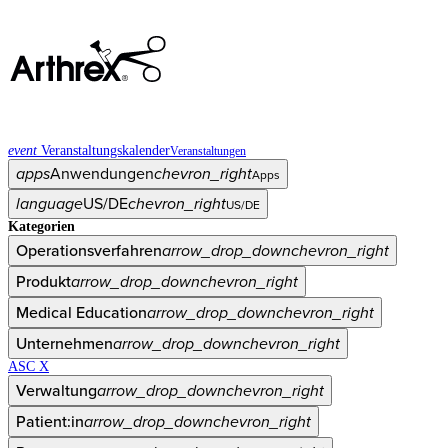
event
Veranstaltungskalender
Veranstaltungen
apps
Anwendungen
chevron_right
Apps
language
US/DE
chevron_right
US/DE
Kategorien
Operationsverfahren
arrow_drop_down
chevron_right
Produkt
arrow_drop_down
chevron_right
Medical Education
arrow_drop_down
chevron_right
Unternehmen
arrow_drop_down
chevron_right
ASC X
Verwaltung
arrow_drop_down
chevron_right
Patient:in
arrow_drop_down
chevron_right