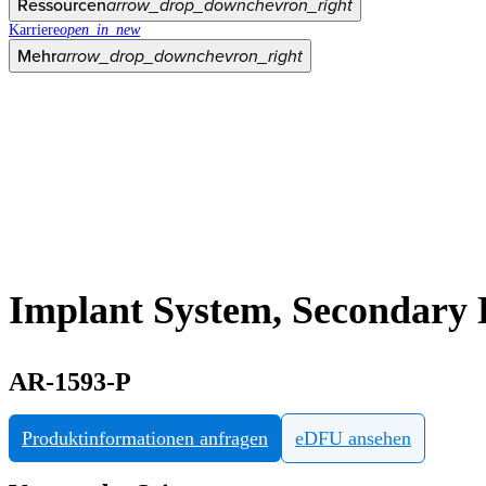
Ressourcen
arrow_drop_down
chevron_right
Karriere
open_in_new
Mehr
arrow_drop_down
chevron_right
Implant System, Secondary 
AR-1593-P
Produktinformationen anfragen
eDFU ansehen