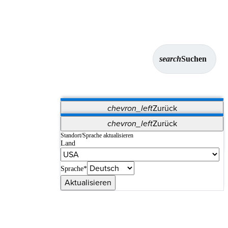
search
Suchen
chevron_left
Zurück
Anwendungen
chevron_left
Zurück
Vet Systems
OrthoPedia Patient
SAP
Standort/Sprache aktualisieren
Land
Supplier Portal
Synergy-Bildgebung und -Resektion
Sprache*
Aktualisieren