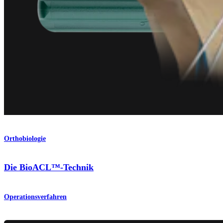
Orthobiologie
Die BioACL™-Technik
Operationsverfahren