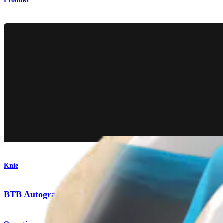
Produkt
Knie
BTB Autograft ACL-Rekonstruktion