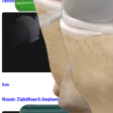
Operationsverfahren
Knie
Repair TightRope®-Implantat mit FiberRing™-Fäden