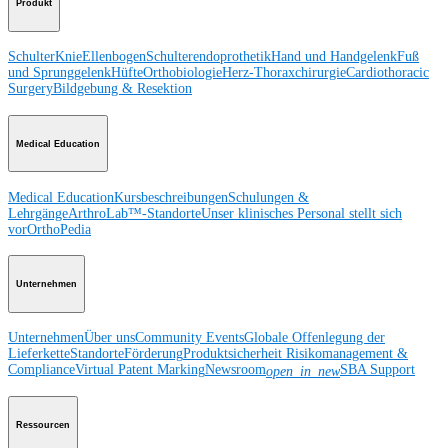
Produkt
Schulter
Knie
Ellenbogen
Schulterendoprothetik
Hand und Handgelenk
Fuß
und Sprunggelenk
Hüfte
Orthobiologie
Herz-Thoraxchirurgie
Cardiothoracic
Surgery
Bildgebung & Resektion
Medical Education
Medical Education
Kursbeschreibungen
Schulungen &
Lehrgänge
ArthroLab™-Standorte
Unser klinisches Personal stellt sich
vor
OrthoPedia
Unternehmen
Unternehmen
Über uns
Community Events
Globale Offenlegung der
Lieferkette
Standorte
Förderung
Produktsicherheit
Risikomanagement &
Compliance
Virtual Patent Marking
Newsroom
SBA Support
open_in_new
Ressourcen