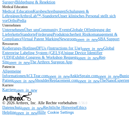
Surgery
Bildgebung & Resektion
Medical Education
Medical Education
Kursbeschreibungen
Schulungen &
Lehrgänge
ArthroLab™-Standorte
Unser klinisches Personal stellt sich
vor
OrthoPedia
Unternehmen
Unternehmen
Über uns
Community Events
Globale Offenlegung der
Lieferkette
Standorte
Förderung
Produktsicherheit
Risikomanagement &
Compliance
Virtual Patent Marking
Newsroom
SBA Support
open_in_new
Ressourcen
Kodierungs-Hotline
eDFUs (Instructions for Use)
Global
open_in_new
Enterprise Labeling System (GELS)
Unique Device Identifier
(UDI)
Exhibit-Congress & Workshop Requests
Rep
open_in_new
Site
The Arthrex Surgeon App
open_in_new
Patient:in
Allgemeine
Informationen
ACLTear.com
AnkleSprain.com
Buni
open_in_new
open_in_new
Patient
ShoulderReplacement.com
TheNanoExperie
open_in_new
open_in_new
Karriere
Karriere
open_in_new
©
2026
Arthrex, Inc. Alle Rechte vorbehalten
v3.56.0
Datenschutz
Rechtliche Hinweise
Ethics
open_in_new
Helpline
Hilfe
Cookie Settings
open_in_new