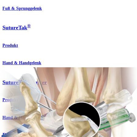
Fuß & Sprunggelenk
®
SutureTak
Produkt
Hand & Handgelenk
®
SutureTak
Anker
Produkt
Hand & Handgelenk
Rekonstruktion des Daumenseitenbands mit