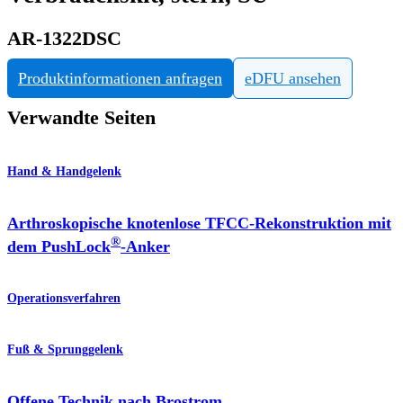
AR-1322DSC
Produktinformationen anfragen
eDFU ansehen
Verwandte Seiten
Hand & Handgelenk
Arthroskopische knotenlose TFCC-Rekonstruktion mit
®
dem PushLock
-Anker
Operationsverfahren
Fuß & Sprunggelenk
Offene Technik nach Brostrom