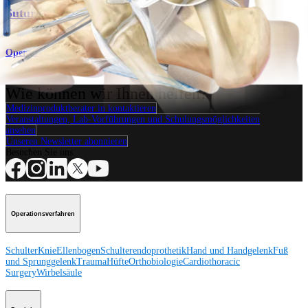
®
SutureTak
Operationsverfahren
Wie können wir Ihnen helfen?
Medizinproduktberater:in kontaktieren
Veranstaltungen, Lab-Vorführungen und Schulungsmöglichkeiten
ansehen
Unseren Newsletter abonnieren
Besuchen Sie uns
Operationsverfahren
Schulter
Knie
Ellenbogen
Schulterendoprothetik
Hand und Handgelenk
Fuß
und Sprunggelenk
Trauma
Hüfte
Orthobiologie
Cardiothoracic
Surgery
Wirbelsäule