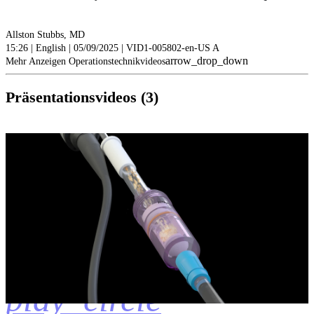
Allston Stubbs, MD
15:26 | English | 05/09/2025 | VID1-005802-en-US A
arrow_drop_down
Mehr Anzeigen Operationstechnikvideos
Präsentationsvideos (3)
play_circle