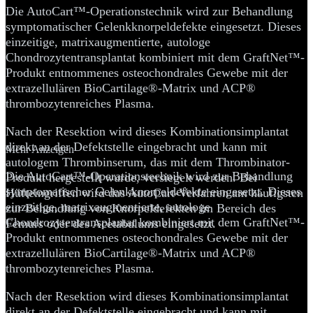
Die AutoCart™-Operationstechnik wird zur Behandlung
symptomatischer Gelenkknorpeldefekte eingesetzt. Dieses
einzeitige, matrixaugmentierte, autologe
Chondrozytentransplantat kombiniert mit dem GraftNet™-
Produkt entnommenes osteochondrales Gewebe mit der
extrazellulären BioCartilage®-Matrix und ACP®
thrombozytenreiches Plasma.
Nach der Resektion wird dieses Kombinationsimplantat
direkt an der Defektstelle eingebracht und kann mit
Mehr Anzeigen
autologem Thrombinserum, das mit dem Thrombinator-
Die AutoCart™-Operationstechnik wird zur Behandlung
Produkt hergestellt wurde, versiegelt werden. Bei
symptomatischer Gelenkknorpeldefekte eingesetzt. Dieses
Hüfteingriffen wird das AutoCart-Verfahren am häufigsten
einzeitige, matrixaugmentierte, autologe
zur Behandlung von Knorpeldefekten im Bereich des
Chondrozytentransplantat kombiniert mit dem GraftNet™-
Femurs oder des Acetabulums eingesetzt.
Produkt entnommenes osteochondrales Gewebe mit der
extrazellulären BioCartilage®-Matrix und ACP®
thrombozytenreiches Plasma.
Nach der Resektion wird dieses Kombinationsimplantat
direkt an der Defektstelle eingebracht und kann mit