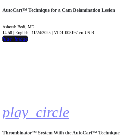
AutoCart™ Technique for a Cam Delamination Lesion
Asheesh Bedi, MD
14:58 | English | 11/24/2025 | VID1-008197-en-US B
hide_image
play_circle
Thrombinator™ System With the AutoCart™ Technique