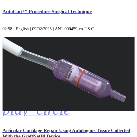
AutoCart™ Procedure Surgical Technique
02:58 | English | 09/02/2025 | AN1-000459-en-US C
play_circle
Articular Cartilage Repair Using Autologous Tissue Collected
With the GraftNet™ Device