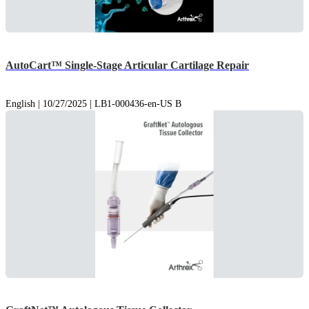
AutoCart™ Single-Stage Articular Cartilage Repair
English | 10/27/2025 | LB1-000436-en-US B