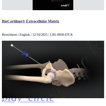
BioCartilage® Extracellular Matrix
Broschüren | English | 12/10/2025 | LB1-0850-EN K
play_circle