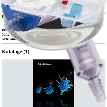
Support for the AutoCart™ Articular Cartilage Repair
Procedure
Brian J. Cole, MD, MBA |
Rachel M. Frank, MD |
Gian Salzmann, MD
03:12 | English | 09/05/2023 | VID1-004114-en-US A
arrow_drop_down
Mehr Anzeigen Erfahrungsberichte
Kataloge (1)