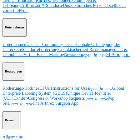
Medical Education
Kursbeschreibungen
Schulungen &
Lehrgänge
ArthroLab™-Standorte
Unser klinisches Personal stellt sich
vor
OrthoPedia
Unternehmen
Unternehmen
Über uns
Community Events
Globale Offenlegung der
Lieferkette
Standorte
Förderung
Produktsicherheit
Risikomanagement &
Compliance
Virtual Patent Marking
Newsroom
SBA Support
open_in_new
Ressourcen
Kodierungs-Hotline
eDFUs (Instructions for Use)
Global
open_in_new
Enterprise Labeling System (GELS)
Unique Device Identifier
(UDI)
Exhibit-Congress & Workshop Requests
Rep
open_in_new
Site
The Arthrex Surgeon App
open_in_new
Patient:in
Allgemeine