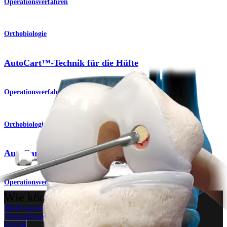
Operationsverfahren
Orthobiologie
AutoCart™-Technik für die Hüfte
Operationsverfahren
Orthobiologie
AutoCart™ Technique for the Knee
Operationsverfahren
Wie können wir Ihnen helfen?
Medizinproduktberater:in kontaktieren
Veranstaltungen, Lab-Vorführungen und Schulungsmöglichkeiten
ansehen