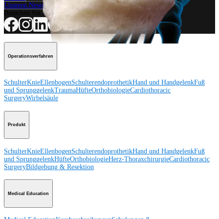
Unseren Newsletter abonnieren
Besuchen Sie uns
Operationsverfahren
Schulter
Knie
Ellenbogen
Schulterendoprothetik
Hand und Handgelenk
Fuß
und Sprunggelenk
Trauma
Hüfte
Orthobiologie
Cardiothoracic
Surgery
Wirbelsäule
Produkt
Schulter
Knie
Ellenbogen
Schulterendoprothetik
Hand und Handgelenk
Fuß
und Sprunggelenk
Hüfte
Orthobiologie
Herz-Thoraxchirurgie
Cardiothoracic
Surgery
Bildgebung & Resektion
Medical Education