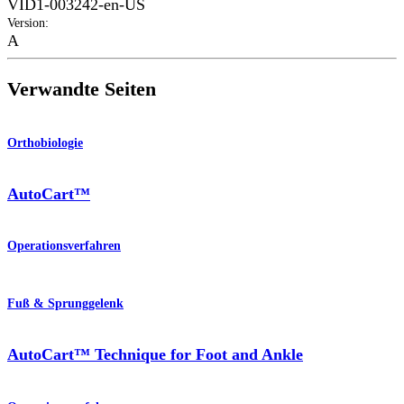
VID1-003242-en-US
Version
:
A
Verwandte Seiten
Orthobiologie
AutoCart™
Operationsverfahren
Fuß & Sprunggelenk
AutoCart™ Technique for Foot and Ankle