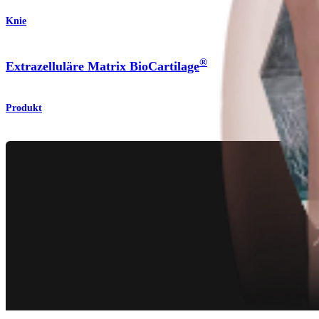
Knie
®
Extrazelluläre Matrix BioCartilage
Produkt