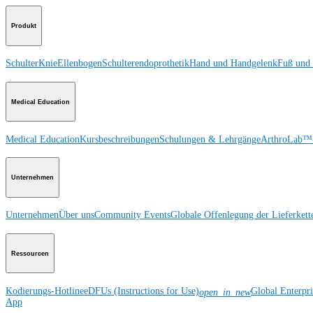
Produkt
Schulter
Knie
Ellenbogen
Schulterendoprothetik
Hand und Handgelenk
Fuß und
Medical Education
Medical Education
Kursbeschreibungen
Schulungen & Lehrgänge
ArthroLab™-
Unternehmen
Unternehmen
Über uns
Community Events
Globale Offenlegung der Lieferkett
Ressourcen
Kodierungs-Hotline
eDFUs (Instructions for Use)
Global Enterpr
open_in_new
App