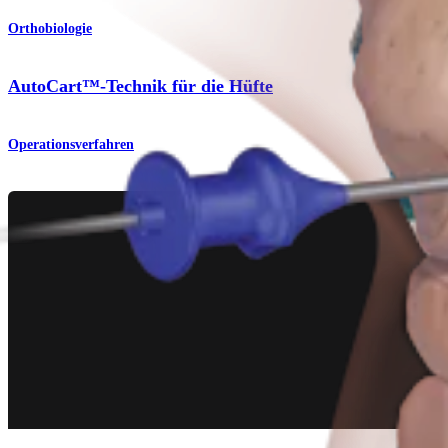
Orthobiologie
AutoCart™-Technik für die Hüfte
Operationsverfahren