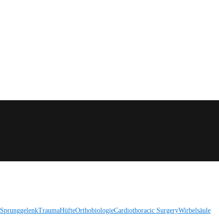
 Sprunggelenk
Trauma
Hüfte
Orthobiologie
Cardiothoracic Surgery
Wirbelsäule