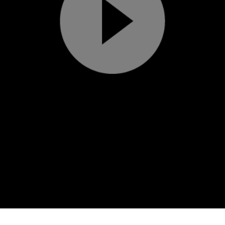
Play
Video