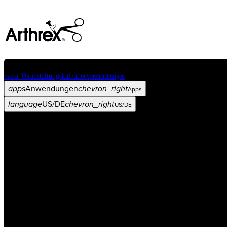
event
Veranstaltungskalender
Veranstaltungen
apps
Anwendungen
chevron_right
Apps
language
US/DE
chevron_right
US/DE
Kategorien
Operationsverfahren
arrow_drop_down
chevron_right
Produkt
arrow_drop_down
chevron_right
Medical Education
arrow_drop_down
chevron_right
Unternehmen
arrow_drop_down
chevron_right
ASC X
Verwaltung
arrow_drop_down
chevron_right
Patient:in
arrow_drop_down
chevron_right