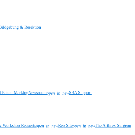
Bildgebung & Resektion
l Patent Marking
Newsroom
SBA Support
open_in_new
& Workshop Requests
Rep Site
The Arthrex Surgeon
open_in_new
open_in_new