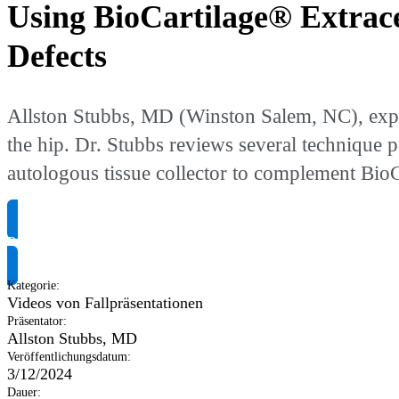
Using BioCartilage® Extrace
Defects
Allston Stubbs, MD (Winston Salem, NC), explai
the hip. Dr. Stubbs reviews several technique p
autologous tissue collector to complement Bio
Produktinformationen anfragen
Kategorie
:
Videos von Fallpräsentationen
Präsentator
:
Allston Stubbs, MD
Veröffentlichungsdatum
:
3/12/2024
Dauer
: