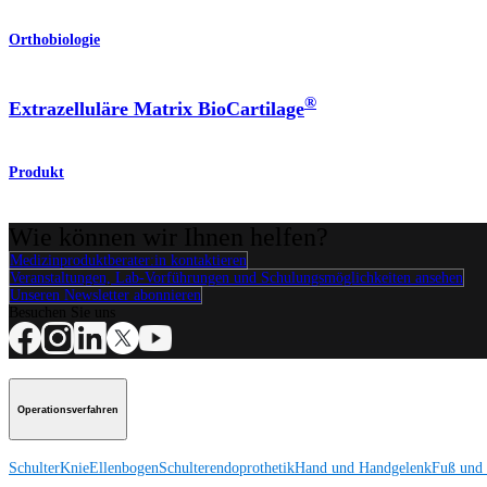
Orthobiologie
®
Extrazelluläre Matrix BioCartilage
Produkt
Wie können wir Ihnen helfen?
Medizinproduktberater:in kontaktieren
Veranstaltungen, Lab-Vorführungen und Schulungsmöglichkeiten ansehen
Unseren Newsletter abonnieren
Besuchen Sie uns
Operationsverfahren
Schulter
Knie
Ellenbogen
Schulterendoprothetik
Hand und Handgelenk
Fuß und