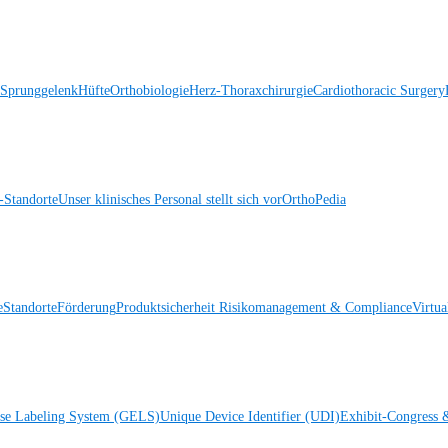
 Sprunggelenk
Hüfte
Orthobiologie
Herz-Thoraxchirurgie
Cardiothoracic Surgery
Standorte
Unser klinisches Personal stellt sich vor
OrthoPedia
e
Standorte
Förderung
Produktsicherheit
Risikomanagement & Compliance
Virtua
ise Labeling System (GELS)
Unique Device Identifier (UDI)
Exhibit-Congress 