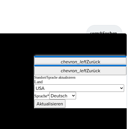
search
Suchen
chevron_left
Zurück
Anwendungen
chevron_left
Zurück
Vet Systems
OrthoPedia Patient
SAP
Standort/Sprache aktualisieren
Land
Supplier Portal
Synergy-Bildgebung und -Resektion
Sprache*
Aktualisieren