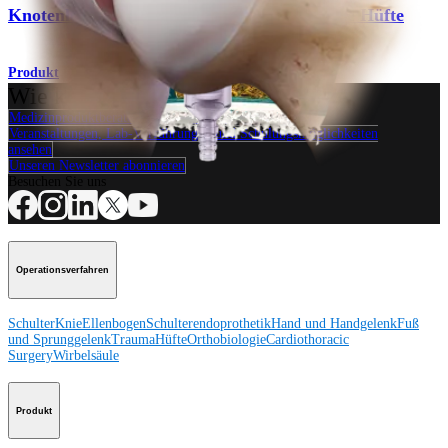
®
Knotenloser SutureTak
-Fadenanker für die Hüfte
Produkt
Wie können wir Ihnen helfen?
Medizinproduktberater:in kontaktieren
Veranstaltungen, Lab-Vorführungen und Schulungsmöglichkeiten
ansehen
Unseren Newsletter abonnieren
Besuchen Sie uns
Operationsverfahren
Schulter
Knie
Ellenbogen
Schulterendoprothetik
Hand und Handgelenk
Fuß
und Sprunggelenk
Trauma
Hüfte
Orthobiologie
Cardiothoracic
Surgery
Wirbelsäule
Produkt