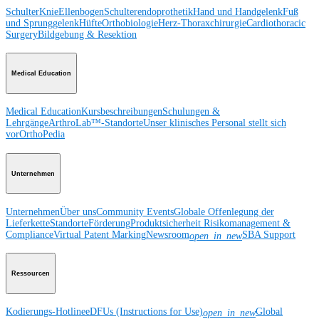
Schulter
Knie
Ellenbogen
Schulterendoprothetik
Hand und Handgelenk
Fuß
und Sprunggelenk
Hüfte
Orthobiologie
Herz-Thoraxchirurgie
Cardiothoracic
Surgery
Bildgebung & Resektion
Medical Education
Medical Education
Kursbeschreibungen
Schulungen &
Lehrgänge
ArthroLab™-Standorte
Unser klinisches Personal stellt sich
vor
OrthoPedia
Unternehmen
Unternehmen
Über uns
Community Events
Globale Offenlegung der
Lieferkette
Standorte
Förderung
Produktsicherheit
Risikomanagement &
Compliance
Virtual Patent Marking
Newsroom
SBA Support
open_in_new
Ressourcen
Kodierungs-Hotline
eDFUs (Instructions for Use)
Global
open_in_new