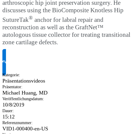
arthroscopic hip joint preservation surgery. He
discusses using the BioComposite Knotless Hip
®
SutureTak
anchor for labral repair and
reconstruction as well as the GraftNet™
autologous tissue collector for treating transitional
zone cartilage defects.
Produktinformationen anfragen
Kategorie
:
Präsentationsvideos
Präsentator
:
Michael Huang, MD
Veröffentlichungsdatum
:
10/8/2019
Dauer
:
15:12
Referenznummer
:
VID1-000400-en-US