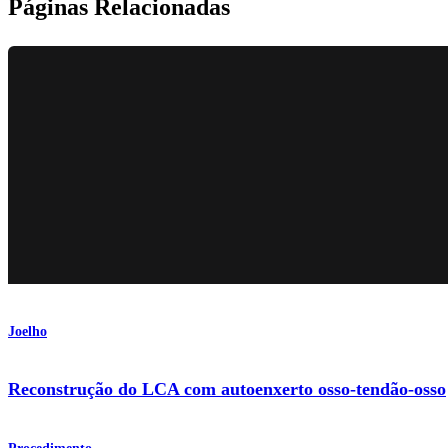
Páginas Relacionadas
Joelho
Reconstrução do LCA com autoenxerto osso-tendão-osso