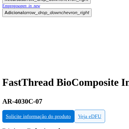
Empregos
open_in_new
Adicional
arrow_drop_down
chevron_right
FastThread BioComposite In
AR-4030C-07
Solicite informação do produto
Veja eDFU