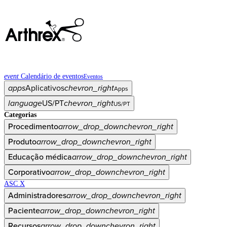
event
Calendário de eventos
Eventos
apps
Aplicativos
chevron_right
Apps
language
US/PT
chevron_right
US/PT
Categorias
Procedimento
arrow_drop_down
chevron_right
Produto
arrow_drop_down
chevron_right
Educação médica
arrow_drop_down
chevron_right
Corporativo
arrow_drop_down
chevron_right
ASC X
Administradores
arrow_drop_down
chevron_right
Paciente
arrow_drop_down
chevron_right
Recursos
arrow_drop_down
chevron_right