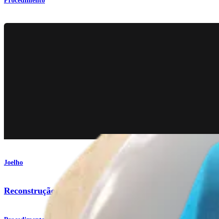
Procedimento
Joelho
Reconstrução anatômica do ligamento colateral