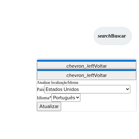
search
Buscar
chevron_left
Voltar
Aplicativos
chevron_left
Voltar
Vet Systems
OrthoPedia Patient
SAP
Atualizar localização/Idioma
País
Supplier Portal
Synergy Imaging & Resection
Idioma*
Atualizar