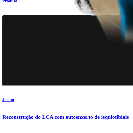
Produto
Joelho
Reconstrução do LCA com autoenxerto de isquiotibiais