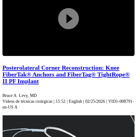
Reprodu
vídeo
Posterolateral Corner Reconstruction: Knee
FiberTak® Anchors and FiberTag® TightRope®
II PF Implant
Bruce A. Levy, MD
Vídeos de técnicas cirúrgicas | 15:52 | English | 02/25/2026 | VID1-008791-
en-US A