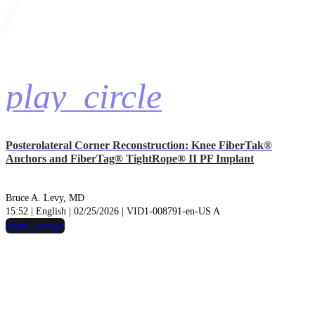
play_circle
Posterolateral Corner Reconstruction: Knee FiberTak®
Anchors and FiberTag® TightRope® II PF Implant
Bruce A. Levy, MD
15:52 | English | 02/25/2026 | VID1-008791-en-US A
hide_image