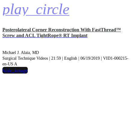
play_circle
Posterolateral Corner Reconstruction With FastThread™
Screw and ACL TightRope® RT Implant
Michael J. Alaia, MD
Surgical Technique Videos | 21:59 | English | 06/19/2019 | VID1-000215-
en-US A
hide_image