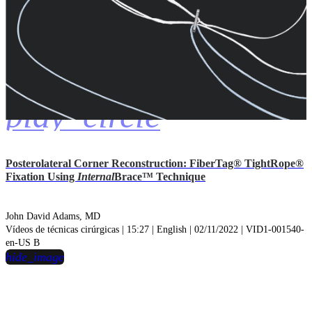
play_circle
Posterolateral Corner Reconstruction: FiberTag® TightRope®
Fixation Using
Internal
Brace™ Technique
John David Adams, MD
Vídeos de técnicas cirúrgicas | 15:27 | English | 02/11/2022 | VID1-001540-
en-US B
hide_image