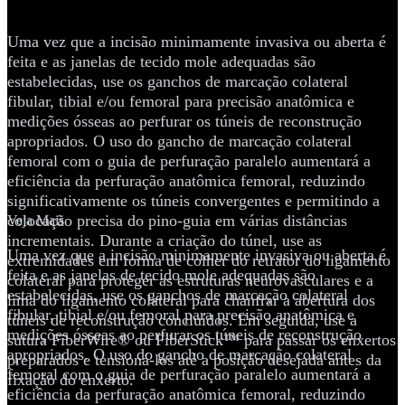
ligamento colateral
Uma vez que a incisão minimamente invasiva ou aberta é
feita e as janelas de tecido mole adequadas são
estabelecidas, use os ganchos de marcação colateral
fibular, tibial e/ou femoral para precisão anatômica e
medições ósseas ao perfurar os túneis de reconstrução
apropriados. O uso do gancho de marcação colateral
femoral com o guia de perfuração paralelo aumentará a
eficiência da perfuração anatômica femoral, reduzindo
significativamente os túneis convergentes e permitindo a
colocação precisa do pino-guia em várias distâncias
Veja Mais
incrementais. Durante a criação do túnel, use as
Uma vez que a incisão minimamente invasiva ou aberta é
extremidades em forma de colher do retrator do ligamento
feita e as janelas de tecido mole adequadas são
colateral para proteger as estruturas neurovasculares e a
estabelecidas, use os ganchos de marcação colateral
lima do ligamento colateral para chanfrar a abertura dos
fibular, tibial e/ou femoral para precisão anatômica e
túneis de reconstrução concluídos. Em seguida, use a
medições ósseas ao perfurar os túneis de reconstrução
sutura FiberWire® ou FiberStick™ para passar os enxertos
apropriados. O uso do gancho de marcação colateral
preparados e tensioná-los até a posição desejada antes da
femoral com o guia de perfuração paralelo aumentará a
fixação do enxerto.
eficiência da perfuração anatômica femoral, reduzindo