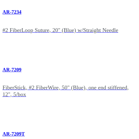
AR-7234
#2 FiberLoop Suture, 20" (Blue) w/Straight Needle
AR-7209
FiberStick, #2 FiberWire, 50" (Blue), one end stiffened,
12", 5/box
AR-7209T