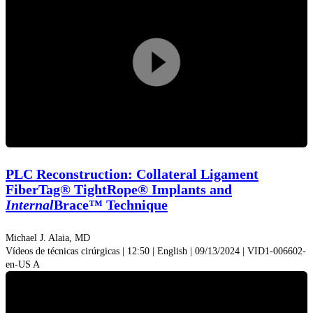
Reprodu
vídeo
PLC Reconstruction: Collateral Ligament
FiberTag® TightRope® Implants and
Internal
Brace™ Technique
Michael J. Alaia, MD
Vídeos de técnicas cirúrgicas | 12:50 | English | 09/13/2024 | VID1-006602-
en-US A