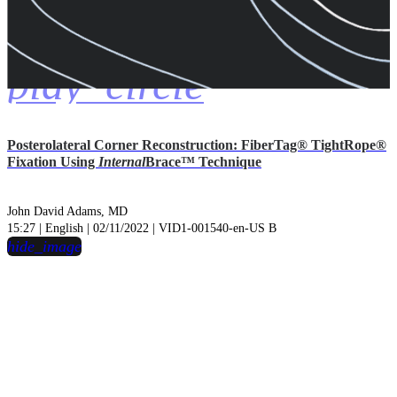
play_circle
Posterolateral Corner Reconstruction: FiberTag® TightRope®
Fixation Using
Internal
Brace™ Technique
John David Adams, MD
15:27 | English | 02/11/2022 | VID1-001540-en-US B
hide_image