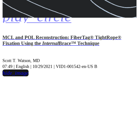
play_circle
MCL and POL Reconstruction: FiberTag® TightRope®
Fixation Using the
Internal
Brace™ Technique
Scott T. Watson, MD
07:49 | English | 10/29/2021 | VID1-001542-en-US B
hide_image