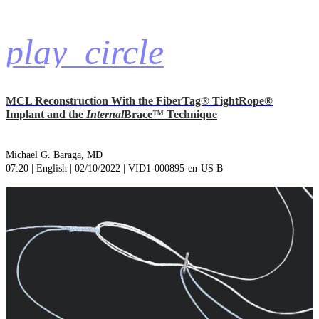
play_circle
MCL Reconstruction With the FiberTag® TightRope®
Implant and the
Internal
Brace™ Technique
Michael G. Baraga, MD
07:20 | English | 02/10/2022 | VID1-000895-en-US B