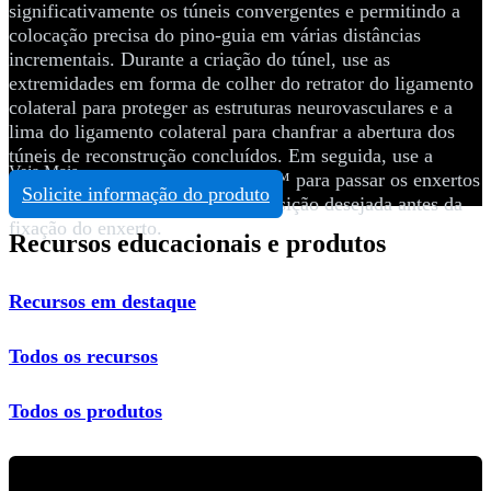
significativamente os túneis convergentes e permitindo a
colocação precisa do pino-guia em várias distâncias
incrementais. Durante a criação do túnel, use as
extremidades em forma de colher do retrator do ligamento
colateral para proteger as estruturas neurovasculares e a
lima do ligamento colateral para chanfrar a abertura dos
túneis de reconstrução concluídos. Em seguida, use a
Veja Mais
sutura FiberWire® ou FiberStick™ para passar os enxertos
Solicite informação do produto
preparados e tensioná-los até a posição desejada antes da
fixação do enxerto.
Recursos educacionais e produtos
Recursos em destaque
Todos os recursos
Todos os produtos