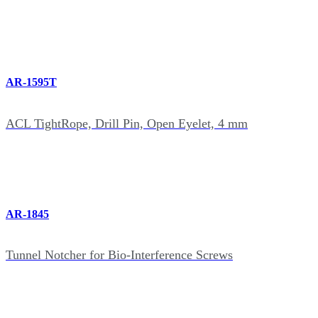
AR-1595T
ACL TightRope, Drill Pin, Open Eyelet, 4 mm
AR-1845
Tunnel Notcher for Bio-Interference Screws