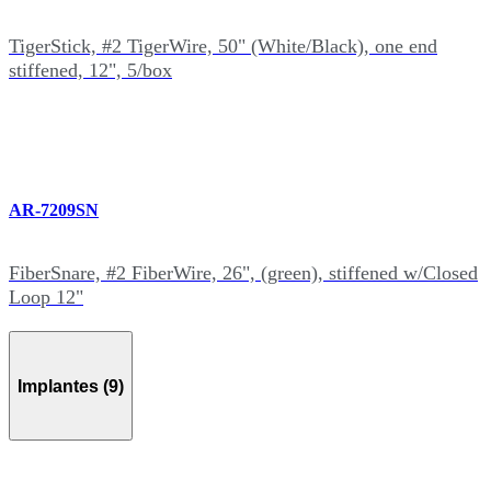
TigerStick, #2 TigerWire, 50" (White/Black), one end
stiffened, 12", 5/box
AR-7209SN
FiberSnare, #2 FiberWire, 26", (green), stiffened w/Closed
Loop 12"
Implantes (9)