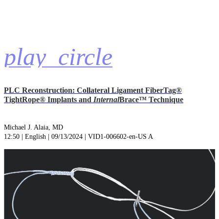
play_circle
PLC Reconstruction: Collateral Ligament FiberTag®
TightRope® Implants and
Internal
Brace™ Technique
Michael J. Alaia, MD
12:50 | English | 09/13/2024 | VID1-006602-en-US A