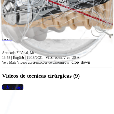
play_circle
Fibular-Based Technique for Posterolateral Corner
Reconstructions
Armando F. Vidal, MD
13:58 | English | 11/18/2021 | VID1-002877-en-US A
arrow_drop_down
Veja Mais Vídeos apresentações de casos
Vídeos de técnicas cirúrgicas (9)
hide_image