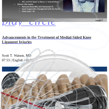
play_circle
Advancements in the Treatment of Medial-Sided Knee
Ligament Injuries
Scott T. Watson, MD
07:53 | English | 01/31/2022 | VID1-002894-en-US A