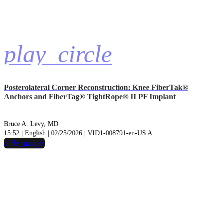
play_circle
Posterolateral Corner Reconstruction: Knee FiberTak®
Anchors and FiberTag® TightRope® II PF Implant
Bruce A. Levy, MD
15:52 | English | 02/25/2026 | VID1-008791-en-US A
hide_image