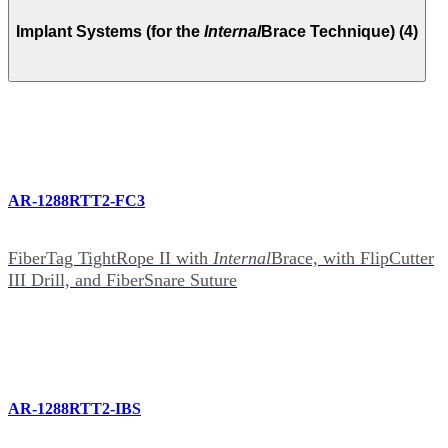
Implant Systems (for the
Internal
Brace Technique) (4)
AR-1288RTT2-FC3
FiberTag TightRope II with
Internal
Brace, with FlipCutter
III Drill, and FiberSnare Suture
AR-1288RTT2-IBS