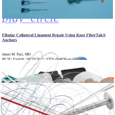
play_circle
Fibular Collateral Ligament Repair Using Knee FiberTak®
Anchors
James M. Paci, MD
08:28 | English | 08/18/2023 | VID1-004030-en-US A