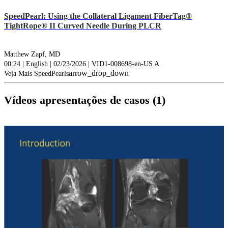
SpeedPearl: Using the Collateral Ligament FiberTag®
TightRope® II Curved Needle During PLCR
Matthew Zapf, MD
00:24 | English | 02/23/2026 | VID1-008698-en-US A
arrow_drop_down
Veja Mais SpeedPearls
Vídeos apresentações de casos (1)