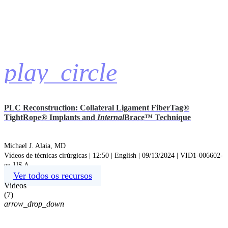
play_circle
PLC Reconstruction: Collateral Ligament FiberTag®
TightRope® Implants and
Internal
Brace™ Technique
Michael J. Alaia, MD
Vídeos de técnicas cirúrgicas | 12:50 | English | 09/13/2024 | VID1-006602-
en-US A
Ver todos os recursos
Videos
(
7
)
arrow_drop_down