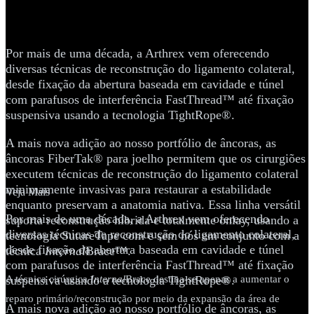
lateral (LCL) e do canto
posterolateral (CPL)
Por mais de uma década, a Arthrex vem oferecendo
diversas técnicas de reconstrução do ligamento colateral,
desde fixação da abertura baseada em cavidade e túnel
com parafusos de interferência FastThread™ até fixação
suspensiva usando a tecnologia TightRope®.
A mais nova adição ao nosso portfólio de âncoras, as
âncoras FiberTak® para joelho permitem que os cirurgiões
executem técnicas de reconstrução do ligamento colateral
minimamente invasivas para restaurar a estabilidade
Veja Mais
enquanto preservam a anatomia nativa. Essa linha versátil
Por mais de uma década, a Arthrex vem oferecendo
suporta reconstrução híbrida e totalmente onlay, usando a
diversas técnicas de reconstrução do ligamento colateral,
tecnologia SutureTape com e sem nós em conjunto com a
desde fixação da abertura baseada em cavidade e túnel
técnica
Internal
Brace™.
com parafusos de interferência FastThread™ até fixação
A técnica cirúrgica
suspensiva usando a tecnologia TightRope®.
Internal
Brace destina-se apenas a aumentar o
reparo primário/reconstrução por meio da expansão da área de
A mais nova adição ao nosso portfólio de âncoras, as