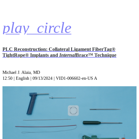
play_circle
PLC Reconstruction: Collateral Ligament FiberTag®
TightRope® Implants and
Internal
Brace™ Technique
Michael J. Alaia, MD
12:50 | English | 09/13/2024 | VID1-006602-en-US A