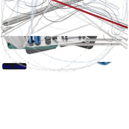
play_circle
Posterolateral Corner Reconstruction: FiberTag® TightRope®
Fixation Using
Internal
Brace™ Technique
John David Adams, MD
15:27 | English | 02/11/2022 | VID1-001540-en-US B
hide_image