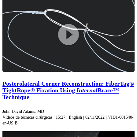
Reprodu
vídeo
Posterolateral Corner Reconstruction: FiberTag®
TightRope® Fixation Using
Internal
Brace™
Technique
John David Adams, MD
Vídeos de técnicas cirúrgicas | 15:27 | English | 02/11/2022 | VID1-001540-
en-US B