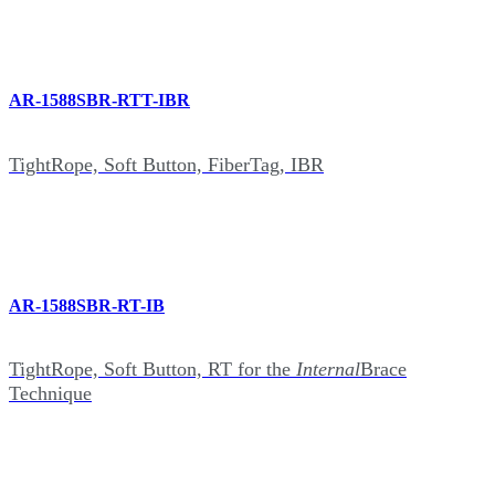
AR-1588SBR-RTT-IBR
TightRope, Soft Button, FiberTag, IBR
AR-1588SBR-RT-IB
TightRope, Soft Button, RT for the
Internal
Brace
Technique