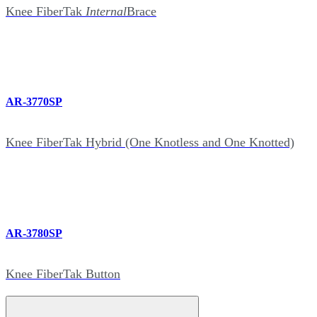
Knee FiberTak
Internal
Brace
AR-3770SP
Knee FiberTak Hybrid (One Knotless and One Knotted)
AR-3780SP
Knee FiberTak Button