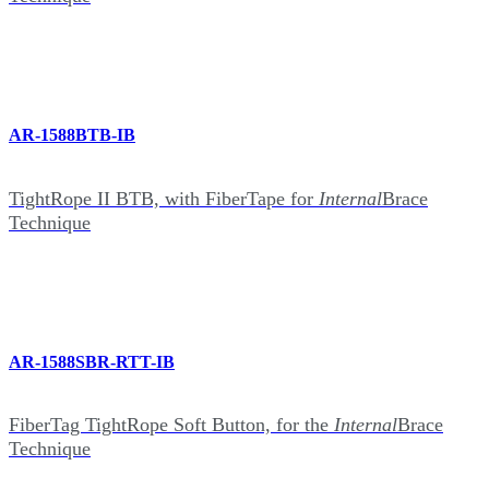
AR-1588BTB-IB
TightRope II BTB, with FiberTape for
Internal
Brace
Technique
AR-1588SBR-RTT-IB
FiberTag TightRope Soft Button, for the
Internal
Brace
Technique