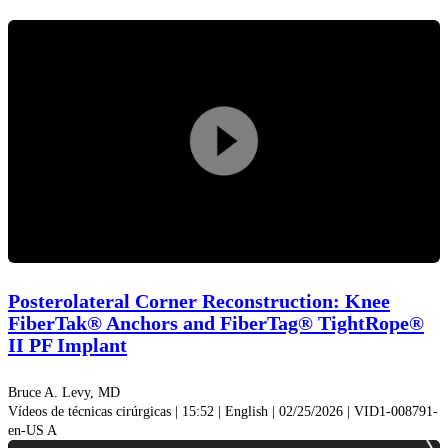
Reprodu
vídeo
Posterolateral Corner Reconstruction: Knee
FiberTak® Anchors and FiberTag® TightRope®
II PF Implant
Bruce A. Levy, MD
Vídeos de técnicas cirúrgicas | 15:52 | English | 02/25/2026 | VID1-008791-
en-US A