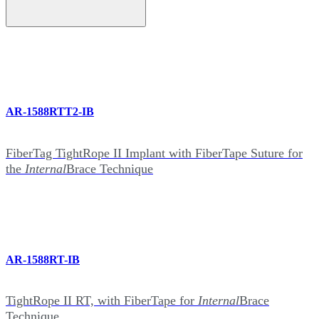
AR-1588RTT2-IB
FiberTag TightRope II Implant with FiberTape Suture for
the
Internal
Brace Technique
AR-1588RT-IB
TightRope II RT, with FiberTape for
Internal
Brace
Technique