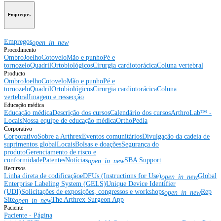
Empregos
Empregos
open_in_new
Procedimento
Ombro
Joelho
Cotovelo
Mão e punho
Pé e
tornozelo
Quadril
Ortobiológicos
Cirurgia cardiotorácica
Coluna vertebral
Producto
Ombro
Joelho
Cotovelo
Mão e punho
Pé e
tornozelo
Quadril
Ortobiológicos
Cirurgia cardiotorácica
Coluna
vertebral
Imagem e ressecção
Educação médica
Educação médica
Descrição dos cursos
Calendário dos cursos
ArthroLab™ -
Locais
Nossa equipe de educação médica
OrthoPedia
Corporativo
Corporativo
Sobre a Arthrex
Eventos comunitários
Divulgação da cadeia de
suprimentos global
Locais
Bolsas e doações
Segurança do
produto
Gerenciamento de risco e
conformidade
Patentes
Notícias
SBA Support
open_in_new
Recursos
Linha direta de codificação
eDFUs (Instructions for Use)
Global
open_in_new
Enterprise Labeling System (GELS)
Unique Device Identifier
(UDI)
Solicitações de exposições, congressos e workshops
Rep
open_in_new
Site
The Arthrex Surgeon App
open_in_new
Paciente
Paciente - Página