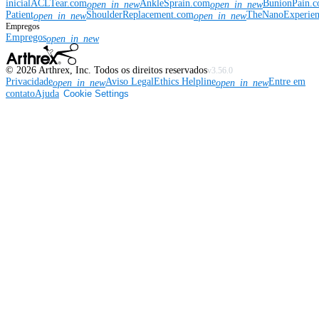
inicial
ACLTear.com
AnkleSprain.com
BunionPain.
open_in_new
open_in_new
Patient
ShoulderReplacement.com
TheNanoExperie
open_in_new
open_in_new
Empregos
Empregos
open_in_new
©
2026
Arthrex, Inc. Todos os direitos reservados
v3.56.0
Privacidade
Aviso Legal
Ethics Helpline
Entre em
open_in_new
open_in_new
contato
Ajuda
Cookie Settings