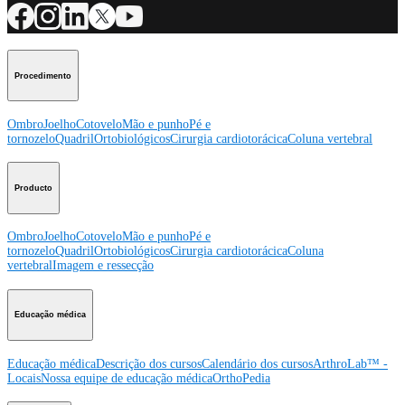
Procedimento
Ombro
Joelho
Cotovelo
Mão e punho
Pé e
tornozelo
Quadril
Ortobiológicos
Cirurgia cardiotorácica
Coluna vertebral
Producto
Ombro
Joelho
Cotovelo
Mão e punho
Pé e
tornozelo
Quadril
Ortobiológicos
Cirurgia cardiotorácica
Coluna
vertebral
Imagem e ressecção
Educação médica
Educação médica
Descrição dos cursos
Calendário dos cursos
ArthroLab™ -
Locais
Nossa equipe de educação médica
OrthoPedia