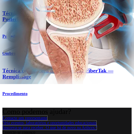
Técnica com âncora em tecido sem nós Fibertak® —
Posterior
Procedimento
Ombro
Técnica com âncora macia sem nós FiberTak —
Remplissage
Procedimento
Como podemos ajudar?
Contacte um representante
Veja eventos, laboratórios e oportunidades educacionais
Inscreva-se para receber: O que há de novo na Arthrex?
Conecte-se conosco