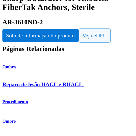
FiberTak Anchors, Sterile
AR-3610ND-2
Solicite informação do produto
Veja eDFU
Páginas Relacionadas
Ombro
Reparo de lesão HAGL e RHAGL
Procedimento
Ombro