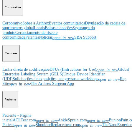
Corporativo
Corporativo
Sobre a Arthrex
Eventos comunitários
Divulgação da cadeia de
suprimentos global
Locais
Bolsas e doações
Segurança do
produto
Gerenciamento de risco e
conformidade
Patentes
Notícias
SBA Support
open_in_new
Recursos
Linha direta de codificação
eDFUs (Instructions for Use)
Global
open_in_new
Enterprise Labeling System (GELS)
Unique Device Identifier
(UDI)
Solicitações de exposições, congressos e workshops
Rep
open_in_new
Site
The Arthrex Surgeon App
open_in_new
Paciente
Paciente - Página
inicial
ACLTear.com
AnkleSprain.com
BunionPain.
open_in_new
open_in_new
Patient
ShoulderReplacement.com
TheNanoExperie
open_in_new
open_in_new