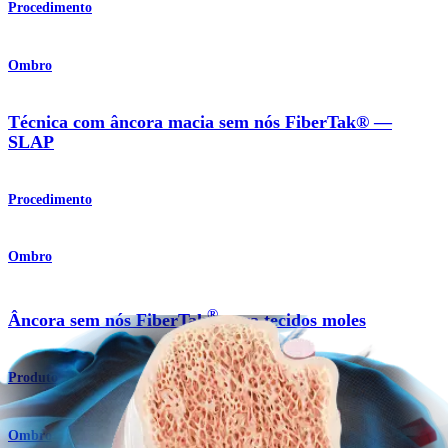
Procedimento
Ombro
Técnica com âncora macia sem nós FiberTak® —
SLAP
Procedimento
Ombro
®
Âncora sem nós FiberTak
para tecidos moles
Produto
Ombro