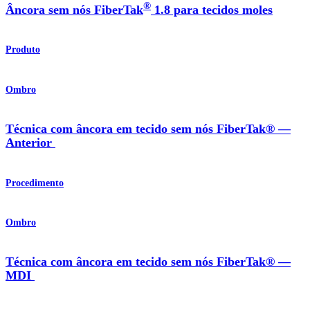
®
Âncora sem nós FiberTak
1.8 para tecidos moles
Produto
Ombro
Técnica com âncora em tecido sem nós FiberTak® —
Anterior
Procedimento
Ombro
Técnica com âncora em tecido sem nós FiberTak® —
MDI