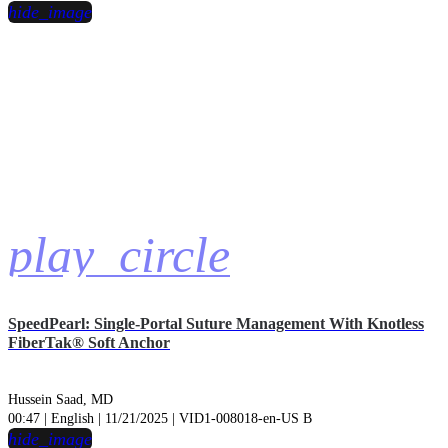
hide_image
play_circle
SpeedPearl: Single-Portal Suture Management With Knotless
FiberTak® Soft Anchor
Hussein Saad, MD
00:47 | English | 11/21/2025 | VID1-008018-en-US B
hide_image