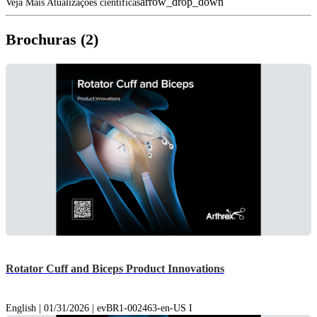
arrow_drop_down
Veja Mais Atualizações científicas
Brochuras (2)
Rotator Cuff and Biceps Product Innovations
English | 01/31/2026 | evBR1-002463-en-US I