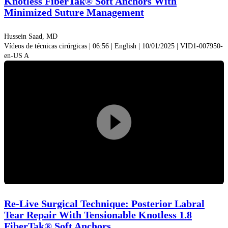
Knotless FiberTak® Soft Anchors With
Minimized Suture Management
Hussein Saad, MD
Vídeos de técnicas cirúrgicas | 06:56 | English | 10/01/2025 | VID1-007950-
en-US A
Reprodu
vídeo
Re-Live Surgical Technique: Posterior Labral
Tear Repair With Tensionable Knotless 1.8
FiberTak® Soft Anchors