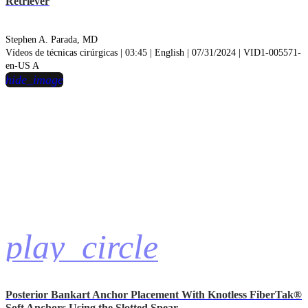
Retriever
Stephen A. Parada, MD
Vídeos de técnicas cirúrgicas | 03:45 | English | 07/31/2024 | VID1-005571-
en-US A
hide_image
play_circle
Posterior Bankart Anchor Placement With Knotless FiberTak®
Soft Anchors Using the Slotted Spear