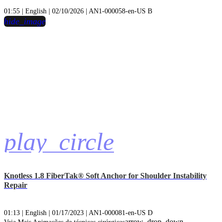
01:55 | English | 02/10/2026 | AN1-000058-en-US B
hide_image
play_circle
Knotless 1.8 FiberTak® Soft Anchor for Shoulder Instability
Repair
01:13 | English | 01/17/2023 | AN1-000081-en-US D
arrow_drop_down