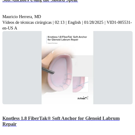
Mauricio Herrera, MD
Vídeos de técnicas cirúrgicas | 02:13 | English | 01/28/2025 | VID1-005531-
en-US A
Knotless 1.8 FiberTak® Soft Anchor for Glenoid Labrum
Repair