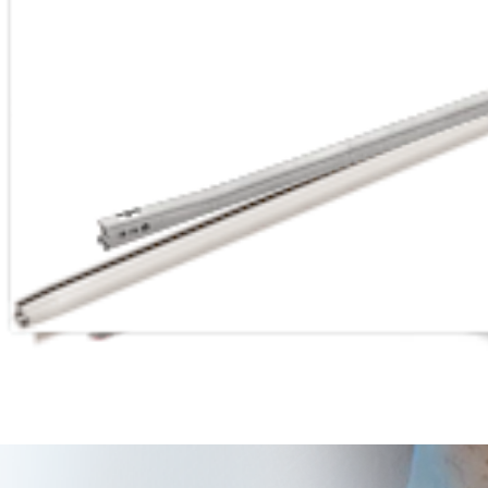
Case Presentation: What Your Knots Are Doing 
Neal ElAttrache, MD
Apresentação vídeos | 04:56 | English | 02/28/2012 | VPT1-0008-EN A
hide_image