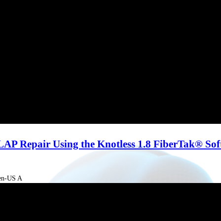
Video
 SLAP Repair Using the Knotless 1.8 FiberTak® So
-en-US A