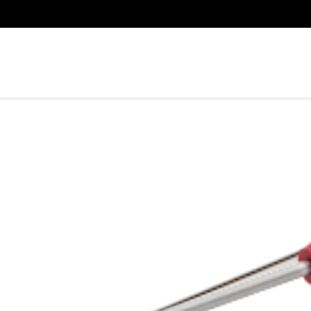
Play
Video