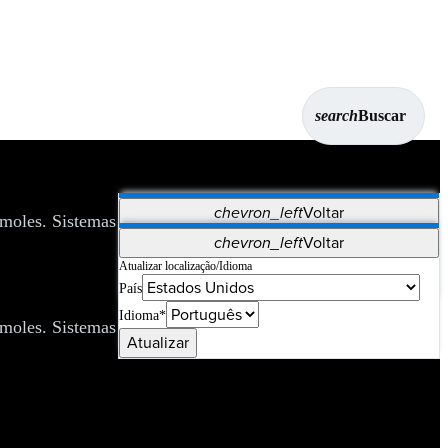
search
Buscar
chevron_left
Voltar
moles. Sistemas de administração de guia curva e reta estão
Aplicativos
chevron_left
Voltar
Vet Systems
OrthoPedia Patient
SAP
Atualizar localização/Idioma
País
Supplier Portal
Synergy Imaging & Resection
Idioma*
moles. Sistemas de administração de guia curva e reta estão
Atualizar