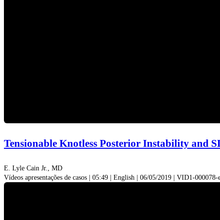
Tensionable Knotless Posterior Instability and
E. Lyle Cain Jr., MD
Vídeos apresentações de casos | 05:49 | English | 06/05/2019 | VID1-000078