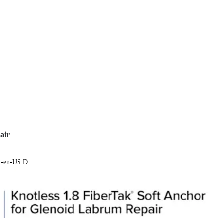
air
81-en-US D