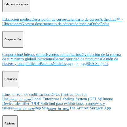
Educación médica
Educación médica
Descripción de cursos
Calendario de cursos
ArthroLab™ -
Ubicaciones
Nuestro departamento de educación médica
OrthoPedia
Corporación
Corporación
Quiénes somos
Eventos comunitarios
Divulgación de la cadena
de suministro global
Ubicaciones
Becas
Seguridad de productos
Gestión de
riesgos y cumplimiento
Patentes
Noticias
SBA Support
open_in_new
Recursos
Línea directa de codificación
eDFUs (Instructions for
Use)
Global Enterprise Labeling System (GELS)
Unique
open_in_new
Device Identifier (UDI)
Solicitud para exhibiciones, congresos y
talleres
Rep Site
The Arthrex Surgeon App
open_in_new
open_in_new
Paciente