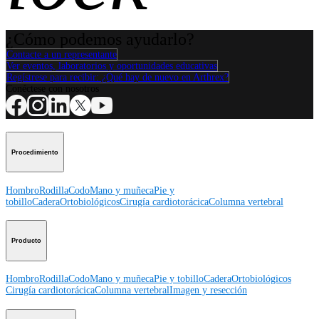
¿Cómo podemos ayudarlo?
Contacte a un representante
Ver eventos, laboratorios y oportunidades educativas
Regístrese para recibir: ¿Qué hay de nuevo en Arthrex?
Conéctese con nosotros
Procedimiento
Hombro
Rodilla
Codo
Mano y muñeca
Pie y
tobillo
Cadera
Ortobiológicos
Cirugía cardiotorácica
Columna vertebral
Producto
Hombro
Rodilla
Codo
Mano y muñeca
Pie y tobillo
Cadera
Ortobiológicos
Cirugía cardiotorácica
Columna vertebral
Imagen y resección