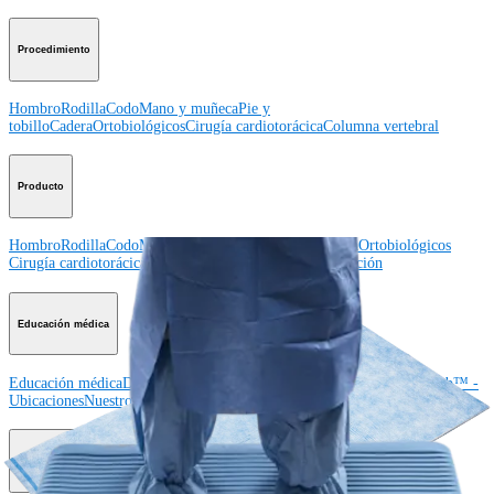
Procedimiento
Hombro
Rodilla
Codo
Mano y muñeca
Pie y
tobillo
Cadera
Ortobiológicos
Cirugía cardiotorácica
Columna vertebral
Producto
Hombro
Rodilla
Codo
Mano y muñeca
Pie y tobillo
Cadera
Ortobiológicos
Cirugía cardiotorácica
Columna vertebral
Imagen y resección
Educación médica
Educación médica
Descripción de cursos
Calendario de cursos
ArthroLab™ -
Ubicaciones
Nuestro departamento de educación médica
OrthoPedia
Corporación