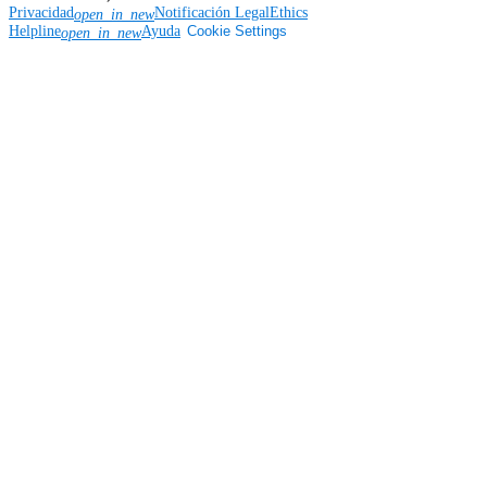
Privacidad
Notificación Legal
Ethics
open_in_new
Helpline
Ayuda
Cookie Settings
open_in_new