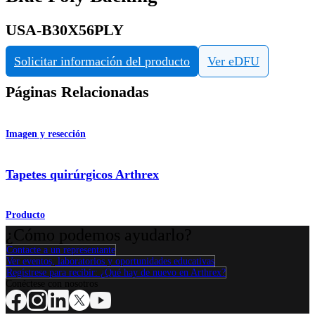
USA-B30X56PLY
Solicitar información del producto
Ver eDFU
Páginas Relacionadas
Imagen y resección
Tapetes quirúrgicos Arthrex
Producto
¿Cómo podemos ayudarlo?
Contacte a un representante
Ver eventos, laboratorios y oportunidades educativas
Regístrese para recibir: ¿Qué hay de nuevo en Arthrex?
Conéctese con nosotros