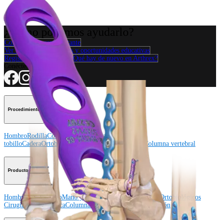
Producto
¿Cómo podemos ayudarlo?
Contacte a un representante
Ver eventos, laboratorios y oportunidades educativas
Regístrese para recibir: ¿Qué hay de nuevo en Arthrex?
Conéctese con nosotros
Procedimiento
Hombro
Rodilla
Codo
Mano y muñeca
Pie y
tobillo
Cadera
Ortobiológicos
Cirugía cardiotorácica
Columna vertebral
Producto
Hombro
Rodilla
Codo
Mano y muñeca
Pie y tobillo
Cadera
Ortobiológicos
Cirugía cardiotorácica
Columna vertebral
Imagen y resección