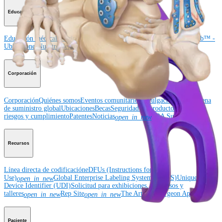
Educación médica
Educación médica
Descripción de cursos
Calendario de cursos
ArthroLab™ -
Ubicaciones
Nuestro departamento de educación médica
OrthoPedia
Corporación
Corporación
Quiénes somos
Eventos comunitarios
Divulgación de la cadena
de suministro global
Ubicaciones
Becas
Seguridad de productos
Gestión de
riesgos y cumplimiento
Patentes
Noticias
SBA Support
open_in_new
Recursos
Línea directa de codificación
eDFUs (Instructions for
Use)
Global Enterprise Labeling System (GELS)
Unique
open_in_new
Device Identifier (UDI)
Solicitud para exhibiciones, congresos y
talleres
Rep Site
The Arthrex Surgeon App
open_in_new
open_in_new
Paciente