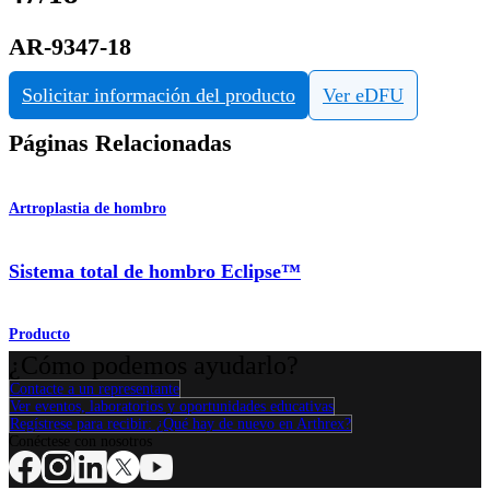
AR-9347-18
Solicitar información del producto
Ver eDFU
Páginas Relacionadas
Artroplastia de hombro
Sistema total de hombro Eclipse™
Producto
¿Cómo podemos ayudarlo?
Contacte a un representante
Ver eventos, laboratorios y oportunidades educativas
Regístrese para recibir: ¿Qué hay de nuevo en Arthrex?
Conéctese con nosotros