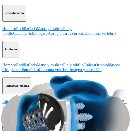
Procedimiento
Hombro
Rodilla
Codo
Mano y muñeca
Pie y
tobillo
Cadera
Ortobiológicos
Cirugía cardiotorácica
Columna vertebral
Producto
Hombro
Rodilla
Codo
Mano y muñeca
Pie y tobillo
Cadera
Ortobiológicos
Cirugía cardiotorácica
Columna vertebral
Imagen y resección
Educación médica
Educación médica
Descripción de cursos
Calendario de cursos
ArthroLab™ -
Ubicaciones
Nuestro departamento de educación médica
OrthoPedia
Corporación