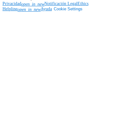
Privacidad
Notificación Legal
Ethics
open_in_new
Helpline
Ayuda
Cookie Settings
open_in_new