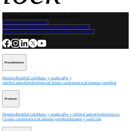
¿Cómo podemos ayudarlo?
Contacte a un representante
Ver eventos, laboratorios y oportunidades educativas
Regístrese para recibir: ¿Qué hay de nuevo en Arthrex?
Conéctese con nosotros
Procedimiento
Hombro
Rodilla
Codo
Mano y muñeca
Pie y
tobillo
Cadera
Ortobiológicos
Cirugía cardiotorácica
Columna vertebral
Producto
Hombro
Rodilla
Codo
Mano y muñeca
Pie y tobillo
Cadera
Ortobiológicos
Cirugía cardiotorácica
Columna vertebral
Imagen y resección