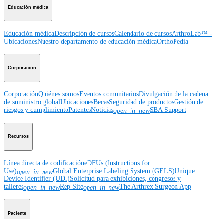
Educación médica
Educación médica
Descripción de cursos
Calendario de cursos
ArthroLab™ -
Ubicaciones
Nuestro departamento de educación médica
OrthoPedia
Corporación
Corporación
Quiénes somos
Eventos comunitarios
Divulgación de la cadena
de suministro global
Ubicaciones
Becas
Seguridad de productos
Gestión de
riesgos y cumplimiento
Patentes
Noticias
SBA Support
open_in_new
Recursos
Línea directa de codificación
eDFUs (Instructions for
Use)
Global Enterprise Labeling System (GELS)
Unique
open_in_new
Device Identifier (UDI)
Solicitud para exhibiciones, congresos y
talleres
Rep Site
The Arthrex Surgeon App
open_in_new
open_in_new
Paciente