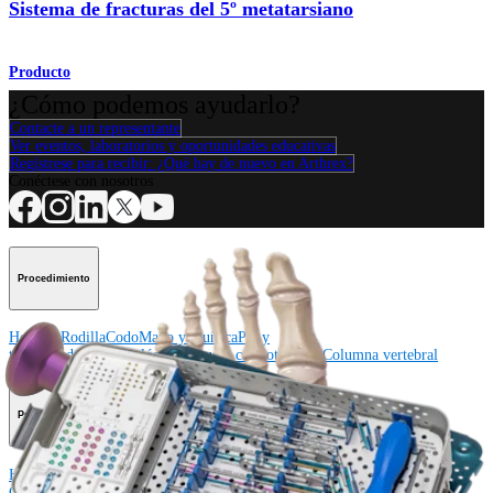
Sistema de fracturas del 5º metatarsiano
Producto
¿Cómo podemos ayudarlo?
Contacte a un representante
Ver eventos, laboratorios y oportunidades educativas
Regístrese para recibir: ¿Qué hay de nuevo en Arthrex?
Conéctese con nosotros
Procedimiento
Hombro
Rodilla
Codo
Mano y muñeca
Pie y
tobillo
Cadera
Ortobiológicos
Cirugía cardiotorácica
Columna vertebral
Producto
Hombro
Rodilla
Codo
Mano y muñeca
Pie y tobillo
Cadera
Ortobiológicos
Cirugía cardiotorácica
Columna vertebral
Imagen y resección