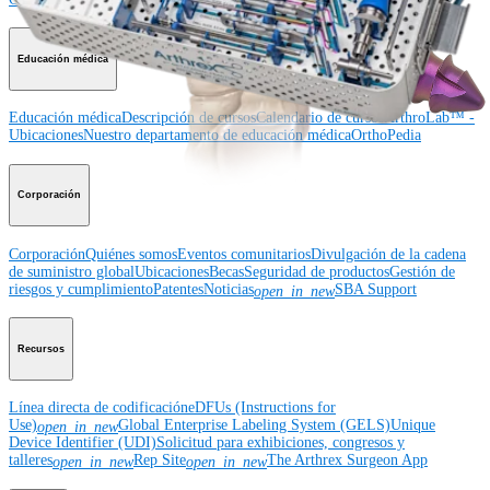
Educación médica
Educación médica
Descripción de cursos
Calendario de cursos
ArthroLab™ -
Ubicaciones
Nuestro departamento de educación médica
OrthoPedia
Corporación
Corporación
Quiénes somos
Eventos comunitarios
Divulgación de la cadena
de suministro global
Ubicaciones
Becas
Seguridad de productos
Gestión de
riesgos y cumplimiento
Patentes
Noticias
SBA Support
open_in_new
Recursos
Línea directa de codificación
eDFUs (Instructions for
Use)
Global Enterprise Labeling System (GELS)
Unique
open_in_new
Device Identifier (UDI)
Solicitud para exhibiciones, congresos y
talleres
Rep Site
The Arthrex Surgeon App
open_in_new
open_in_new